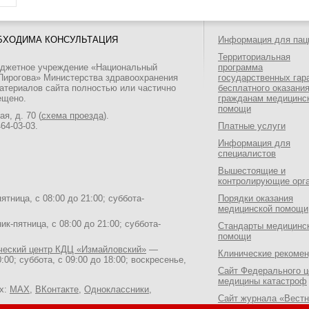
БХОДИМА КОНСУЛЬТАЦИЯ
Информация для пац
Территориальная
юджетное учреждение «Национальный
программа
 Пирогова» Министерства здравоохранения
государственных гар
атериалов сайта полностью или частично
бесплатного оказани
ещено.
гражданам медицинс
помощи
я, д. 70 (
схема проезда
).
464-03-03
.
Платные услуги
Информация для
специалистов
Вышестоящие и
контролирующие орг
тница, с 08:00 до 21:00; суббота-
Порядки оказания
медицинской помощи
к-пятница, с 08:00 до 21:00; суббота-
Стандарты медицинс
помощи
ический центр КДЦ «Измайловский»
—
Клинические рекоме
:00; суббота, с 09:00 до 18:00; воскресенье,
Сайт Федерального ц
медицины катастроф
ях:
MAX
,
ВКонтакте
,
Одноклассники
,
Сайт журнала «Вестн
Национального медик