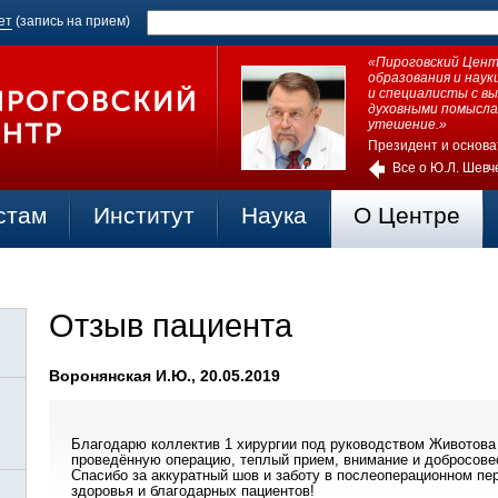
ет
(запись на прием)
«Пироговский Центр
образования и нау
и специалисты с в
духовными помысла
утешение.»
Президент и основа
Все о Ю.Л. Шевч
стам
Институт
Наука
О Центре
Отзыв пациента
Воронянская И.Ю., 20.05.2019
Благодарю коллектив 1 хирургии под руководством Животова
проведённую операцию, теплый прием, внимание и добросове
Спасибо за аккуратный шов и заботу в послеоперационном п
здоровья и благодарных пациентов!