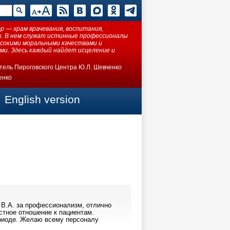
 — храм врачевания, воспитания,
ки. В нем служат истинные профессионалы
ысокими моральными качествами и
ми. Здесь каждый найдет исцеление и
тель Пироговского Центра Ю.Л. Шевченко
енко
English version
 В.А. за профессионализм, отлично
стное отношение к пациентам.
ериоде. Желаю всему персоналу