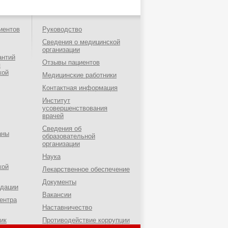
иентов
Руководство
Сведения о медицинской
организации
антий
Отзывы пациентов
я
кой
Медицинские работники
Контактная информация
Институт
усовершенствования
врачей
Сведения об
аны
образовательной
организации
Наука
кой
Лекарственное обеспечение
Документы
ндации
Вакансии
ентра
Наставничество
ик
Противодействие коррупции
о-