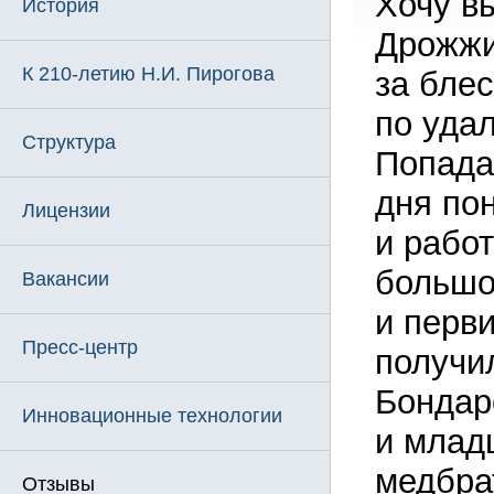
Хочу в
История
Дрожжи
К 210-летию Н.И. Пирогова
за бле
по уда
Структура
Попадая
дня пон
Лицензии
и рабо
большо
Вакансии
и перв
Пресс-центр
получи
Бондар
Инновационные технологии
и млад
медбра
Отзывы