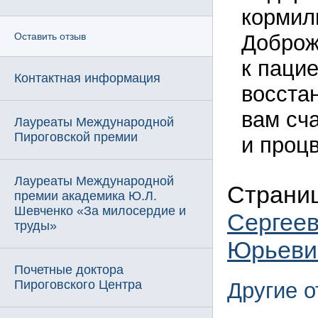
кормили
Доброж
Оставить отзыв
к паци
Контактная информация
восста
вам сча
Лауреаты Международной
Пироговской премии
и проц
Лауреаты Международной
Страни
премии академика Ю.Л.
Шевченко «За милосердие и
Сергее
труды»
Юрьеви
Почетные доктора
Пироговского Центра
Другие 