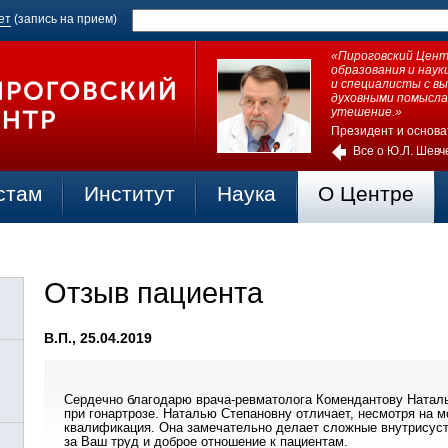
ет
(запись на прием)
«Пироговский Центр
образования и нау
и специалисты с в
духовными помысла
утешение.»
Президент и основа
Все о Ю.Л. Шевч
стам
Институт
Наука
О Центре
Отзыв пациента
В.П., 25.04.2019
Сердечно благодарю врача-ревматолога Комендантову Натал
при гонартрозе. Наталью Степановну отличает, несмотря на 
квалификация. Она замечательно делает сложные внутрисус
за Ваш труд и доброе отношение к пациентам.