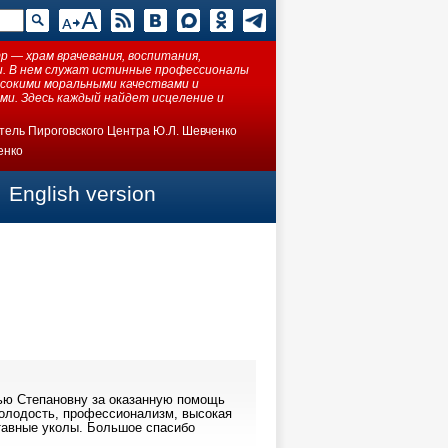
 — храм врачевания, воспитания,
ки. В нем служат истинные профессионалы
ысокими моральными качествами и
ми. Здесь каждый найдет исцеление и
тель Пироговского Центра Ю.Л. Шевченко
енко
English version
ью Степановну за оказанную помощь
молодость, профессионализм, высокая
тавные уколы. Большое спасибо