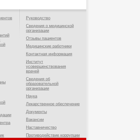
иентов
Руководство
Сведения о медицинской
организации
антий
Отзывы пациентов
я
кой
Медицинские работники
Контактная информация
Институт
усовершенствования
врачей
Сведения об
аны
образовательной
организации
Наука
кой
Лекарственное обеспечение
Документы
ндации
Вакансии
ентра
Наставничество
ик
Противодействие коррупции
о-