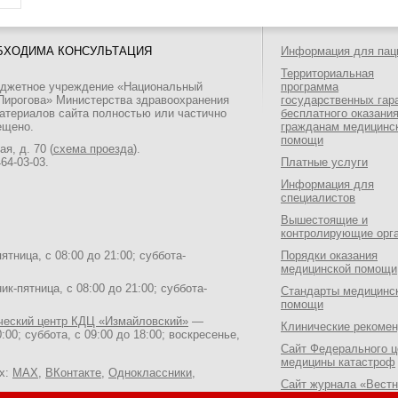
БХОДИМА КОНСУЛЬТАЦИЯ
Информация для пац
Территориальная
юджетное учреждение «Национальный
программа
 Пирогова» Министерства здравоохранения
государственных гар
атериалов сайта полностью или частично
бесплатного оказани
ещено.
гражданам медицинс
помощи
я, д. 70 (
схема проезда
).
464-03-03
.
Платные услуги
Информация для
специалистов
Вышестоящие и
контролирующие орг
тница, с 08:00 до 21:00; суббота-
Порядки оказания
медицинской помощи
к-пятница, с 08:00 до 21:00; суббота-
Стандарты медицинс
помощи
ический центр КДЦ «Измайловский»
—
Клинические рекоме
:00; суббота, с 09:00 до 18:00; воскресенье,
Сайт Федерального ц
медицины катастроф
ях:
MAX
,
ВКонтакте
,
Одноклассники
,
Сайт журнала «Вестн
Национального медик