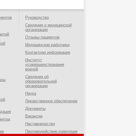
иентов
Руководство
Сведения о медицинской
организации
антий
Отзывы пациентов
я
кой
Медицинские работники
Контактная информация
Институт
усовершенствования
врачей
Сведения об
аны
образовательной
организации
Наука
кой
Лекарственное обеспечение
Документы
ндации
Вакансии
ентра
Наставничество
ик
Противодействие коррупции
о-