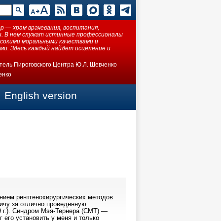
 — храм врачевания, воспитания,
ки. В нем служат истинные профессионалы
ысокими моральными качествами и
ми. Здесь каждый найдет исцеление и
тель Пироговского Центра Ю.Л. Шевченко
енко
English version
нием рентгенохирургических методов
ичу за отлично проведенную
 г.). Синдром Мэя-Тернера (СМТ) —
 его установить у меня и только