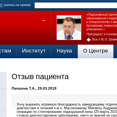
ет
(запись на прием)
«Пироговский Центр
образования и нау
и специалисты с в
духовными помысла
утешение.»
Президент и основа
Все о Ю.Л. Шевч
стам
Институт
Наука
О Центре
Отзыв пациента
Лапшина Т.А., 29.03.2019
Хочу выразить огромную благодарность заведующему отделе
диагностики и лечения к.м.н. Масленникову Михаилу Андреев
операцию по стентированию подвздошной вены (25 марта 2019
сложно диагностируемое заболевание, никто из врачей не смог