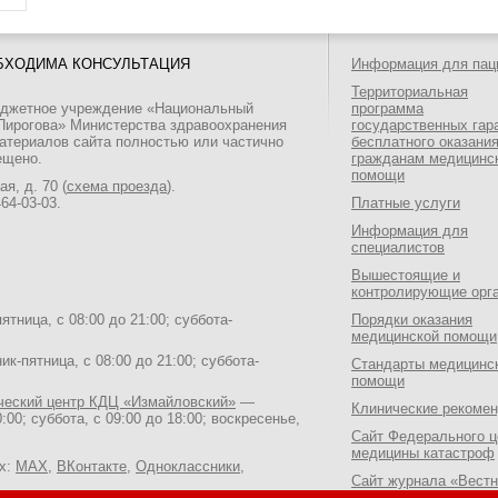
БХОДИМА КОНСУЛЬТАЦИЯ
Информация для пац
Территориальная
юджетное учреждение «Национальный
программа
 Пирогова» Министерства здравоохранения
государственных гар
атериалов сайта полностью или частично
бесплатного оказани
ещено.
гражданам медицинс
помощи
я, д. 70 (
схема проезда
).
464-03-03
.
Платные услуги
Информация для
специалистов
Вышестоящие и
контролирующие орг
тница, с 08:00 до 21:00; суббота-
Порядки оказания
медицинской помощи
к-пятница, с 08:00 до 21:00; суббота-
Стандарты медицинс
помощи
ический центр КДЦ «Измайловский»
—
Клинические рекоме
:00; суббота, с 09:00 до 18:00; воскресенье,
Сайт Федерального ц
медицины катастроф
ях:
MAX
,
ВКонтакте
,
Одноклассники
,
Сайт журнала «Вестн
Национального медик