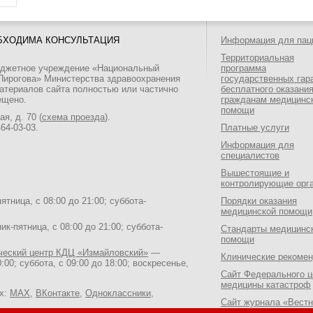
БХОДИМА КОНСУЛЬТАЦИЯ
Информация для пац
Территориальная
юджетное учреждение «Национальный
программа
 Пирогова» Министерства здравоохранения
государственных гар
атериалов сайта полностью или частично
бесплатного оказани
ещено.
гражданам медицинс
помощи
я, д. 70 (
схема проезда
).
464-03-03
.
Платные услуги
Информация для
специалистов
Вышестоящие и
контролирующие орг
тница, с 08:00 до 21:00; суббота-
Порядки оказания
медицинской помощи
к-пятница, с 08:00 до 21:00; суббота-
Стандарты медицинс
помощи
ический центр КДЦ «Измайловский»
—
Клинические рекоме
:00; суббота, с 09:00 до 18:00; воскресенье,
Сайт Федерального ц
медицины катастроф
ях:
MAX
,
ВКонтакте
,
Одноклассники
,
Сайт журнала «Вестн
Национального медик