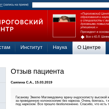
ет
(запись на прием)
«Пироговский Центр
образования и нау
и специалисты с в
духовными помысла
утешение.»
Президент и основа
Все о Ю.Л. Шевч
стам
Институт
Наука
О Центре
Отзыв пациента
Саяпина С.А., 15.03.2019
Гасанову Эмилю Магомедовичу врачу-эндоскописту высокой 
за проведенную колоноскопию без наркоза. Очень боялась, т
под наркозом. Все прошло безболезненно. Спасибо, что есть 