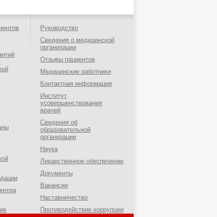
иентов
Руководство
Сведения о медицинской
организации
антий
Отзывы пациентов
я
кой
Медицинские работники
Контактная информация
Институт
усовершенствования
врачей
Сведения об
аны
образовательной
организации
Наука
кой
Лекарственное обеспечение
Документы
ндации
Вакансии
ентра
Наставничество
ик
Противодействие коррупции
о-