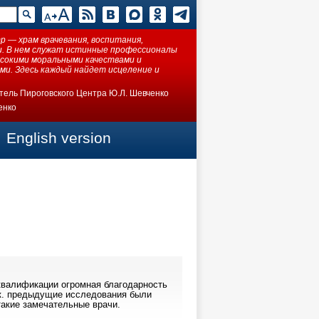
 — храм врачевания, воспитания,
ки. В нем служат истинные профессионалы
ысокими моральными качествами и
ми. Здесь каждый найдет исцеление и
тель Пироговского Центра Ю.Л. Шевченко
енко
English version
квалификации огромная благодарность
.к. предыдущие исследования были
такие замечательные врачи.