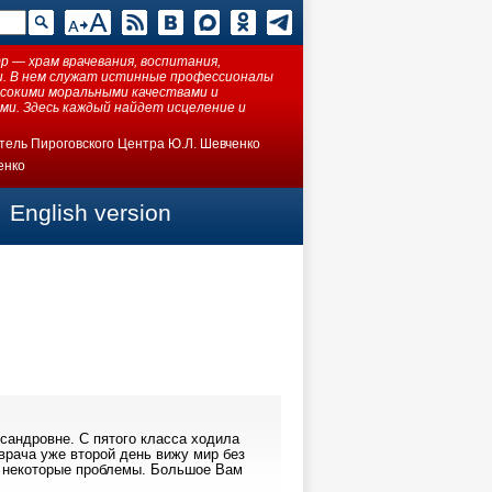
 — храм врачевания, воспитания,
ки. В нем служат истинные профессионалы
ысокими моральными качествами и
ми. Здесь каждый найдет исцеление и
тель Пироговского Центра Ю.Л. Шевченко
енко
English version
сандровне. С пятого класса ходила
врача уже второй день вижу мир без
а некоторые проблемы. Большое Вам