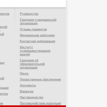
иентов
Руководство
Сведения о медицинской
организации
антий
Отзывы пациентов
я
кой
Медицинские работники
Контактная информация
Институт
усовершенствования
врачей
Сведения об
аны
образовательной
организации
Наука
кой
Лекарственное обеспечение
Документы
ндации
Вакансии
ентра
Наставничество
ик
Противодействие коррупции
о-