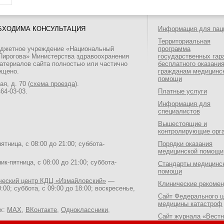
БХОДИМА КОНСУЛЬТАЦИЯ
Информация для пац
Территориальная
юджетное учреждение «Национальный
программа
 Пирогова» Министерства здравоохранения
государственных гар
атериалов сайта полностью или частично
бесплатного оказани
ещено.
гражданам медицинс
помощи
я, д. 70 (
схема проезда
).
464-03-03
.
Платные услуги
Информация для
специалистов
Вышестоящие и
контролирующие орг
тница, с 08:00 до 21:00; суббота-
Порядки оказания
медицинской помощи
к-пятница, с 08:00 до 21:00; суббота-
Стандарты медицинс
помощи
ический центр КДЦ «Измайловский»
—
Клинические рекоме
:00; суббота, с 09:00 до 18:00; воскресенье,
Сайт Федерального ц
медицины катастроф
ях:
MAX
,
ВКонтакте
,
Одноклассники
,
Сайт журнала «Вестн
Национального медик