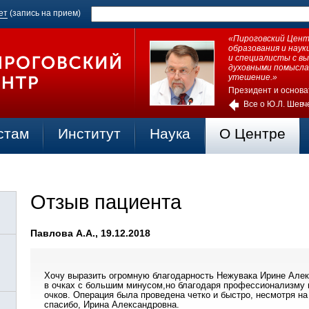
ет
(запись на прием)
«Пироговский Центр
образования и нау
и специалисты с в
духовными помысла
утешение.»
Президент и основа
Все о Ю.Л. Шевч
стам
Институт
Наука
О Центре
Отзыв пациента
Павлова А.А., 19.12.2018
Хочу выразить огромную благодарность Нежувака Ирине Алек
в очках с большим минусом,но благодаря профессионализму 
очков. Операция была проведена четко и быстро, несмотря н
спасибо, Ирина Александровна.