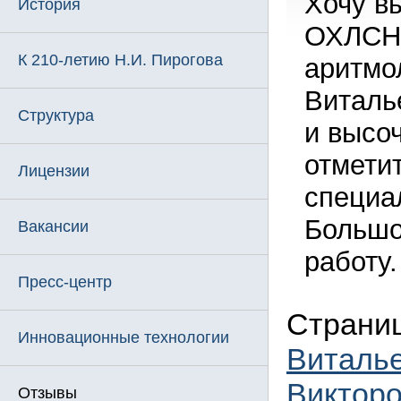
Хочу в
История
ОХЛСНР
К 210-летию Н.И. Пирогова
аритмо
Виталье
Структура
и высо
отмети
Лицензии
специа
Большо
Вакансии
работу
Пресс-центр
Страни
Инновационные технологии
Виталь
Виктор
Отзывы