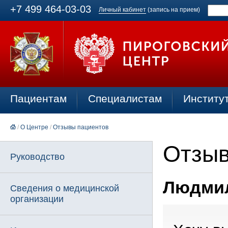
+7 499 464-03-03
Личный кабинет
(запись на прием)
Пациентам
Специалистам
Институ
/
О Центре
/
Отзывы пациентов
Отзыв
Руководство
Людмил
Сведения о медицинской
организации