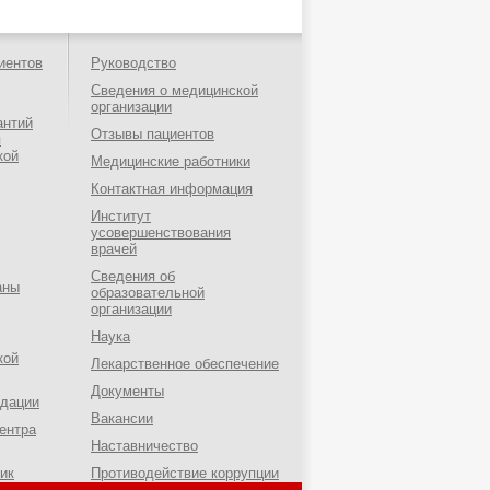
иентов
Руководство
Сведения о медицинской
организации
антий
Отзывы пациентов
я
кой
Медицинские работники
Контактная информация
Институт
усовершенствования
врачей
Сведения об
аны
образовательной
организации
Наука
кой
Лекарственное обеспечение
Документы
ндации
Вакансии
ентра
Наставничество
ик
Противодействие коррупции
о-