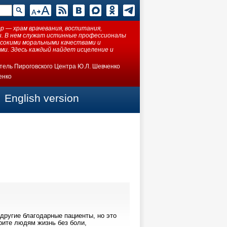
 — храм врачевания, воспитания,
ки. В нем служат истинные профессионалы
ысокими моральными качествами и
ми. Здесь каждый найдет исцеление и
тель Пироговского Центра Ю.Л. Шевченко
енко
English version
 другие благодарные пациенты, но это
арите людям жизнь без боли,