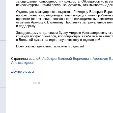
за ощущение полноценности и комфорта! Обращаюсь ко всем
нейрохирургии: низкий поклон за чуткость, отзывчивость и доб
Отдельную благодарность выражаю Лебедеву Валерию Борис
профессионализм, индивидуальный подход к моей проблеме и
провести (осложнения, связанные с необходимостью системно
отметить Аронскую Валентину Наильевну за проявленное вним
и поддержку!
Заведующему отделением Зуеву Андрею Александровичу огро
команду профессионалов, воплощающих в себе все те качест
с Большой буквы; за идеальную чистоту в отделении!
Всем желаю здоровья, гармонии и радости!
Страницы врачей:
Лебедев Валерий Борисович
,
Аронская В
Александрович
Другие отзывы