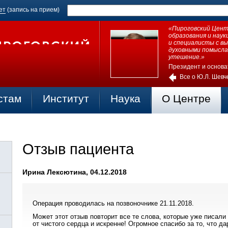
ет
(запись на прием)
«Пироговский Центр
образования и нау
и специалисты с в
духовными помысла
утешение.»
Президент и основа
Все о Ю.Л. Шевч
стам
Институт
Наука
О Центре
Отзыв пациента
Ирина Лексютина, 04.12.2018
Операция проводилась на позвоночнике 21.11.2018.
Может этот отзыв повторит все те слова, которые уже писали
от чистого сердца и искренне! Огромное спасибо за то, что д