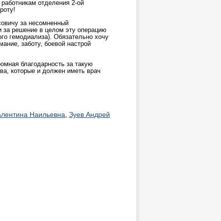
 работникам отделения
2-ой
роту!
овичу за несомненный
 за решение в целом эту операцию
го гемодиализа). Обязательно хочу
ание, заботу, боевой настрой
мная благодарность за такую
ва, которые и должен иметь врач
алентина Наильевна
,
Зуев Андрей