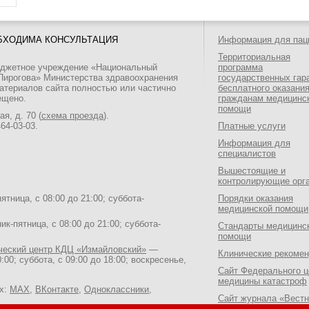
БХОДИМА КОНСУЛЬТАЦИЯ
Информация для пац
Территориальная
юджетное учреждение «Национальный
программа
 Пирогова» Министерства здравоохранения
государственных гар
атериалов сайта полностью или частично
бесплатного оказани
ещено.
гражданам медицинс
помощи
я, д. 70 (
схема проезда
).
464-03-03
.
Платные услуги
Информация для
специалистов
Вышестоящие и
контролирующие орг
тница, с 08:00 до 21:00; суббота-
Порядки оказания
медицинской помощи
к-пятница, с 08:00 до 21:00; суббота-
Стандарты медицинс
помощи
ический центр КДЦ «Измайловский»
—
Клинические рекоме
:00; суббота, с 09:00 до 18:00; воскресенье,
Сайт Федерального ц
медицины катастроф
ях:
MAX
,
ВКонтакте
,
Одноклассники
,
Сайт журнала «Вестн
Национального медик