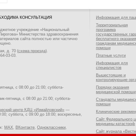
БХОДИМА КОНСУЛЬТАЦИЯ
Информация для пац
Территориальная
юджетное учреждение «Национальный
программа
 Пирогова» Министерства здравоохранения
государственных гар
атериалов сайта полностью или частично
бесплатного оказани
ещено.
гражданам медицинс
помощи
я, д. 70 (
схема проезда
).
464-03-03
.
Платные услуги
Информация для
специалистов
Вышестоящие и
контролирующие орг
тница, с 08:00 до 21:00; суббота-
Порядки оказания
медицинской помощи
к-пятница, с 08:00 до 21:00; суббота-
Стандарты медицинс
помощи
ический центр КДЦ «Измайловский»
—
Клинические рекоме
:00; суббота, с 09:00 до 18:00; воскресенье,
Сайт Федерального ц
медицины катастроф
ях:
MAX
,
ВКонтакте
,
Одноклассники
,
Сайт журнала «Вестн
Национального медик