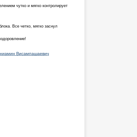
лением чутко и мягко контролирует
лока. Все четко, мягко заснул
выздоровление!
ениамин Висампашаевич