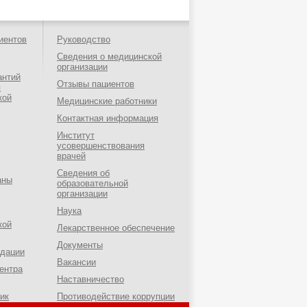
иентов
Руководство
Сведения о медицинской
организации
антий
Отзывы пациентов
я
кой
Медицинские работники
Контактная информация
Институт
усовершенствования
врачей
Сведения об
аны
образовательной
организации
Наука
кой
Лекарственное обеспечение
Документы
ндации
Вакансии
ентра
Наставничество
ик
Противодействие коррупции
о-