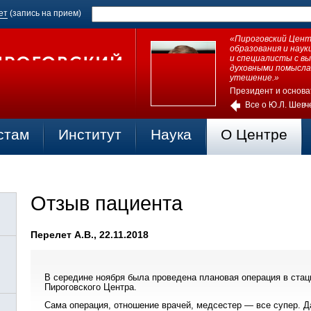
ет
(запись на прием)
«Пироговский Центр
образования и нау
и специалисты с в
духовными помысла
утешение.»
Президент и основа
Все о Ю.Л. Шевч
стам
Институт
Наука
О Центре
Отзыв пациента
Перелет А.В., 22.11.2018
В середине ноября была проведена плановая операция в стац
Пироговского Центра.
Сама операция, отношение врачей, медсестер — все супер. Д