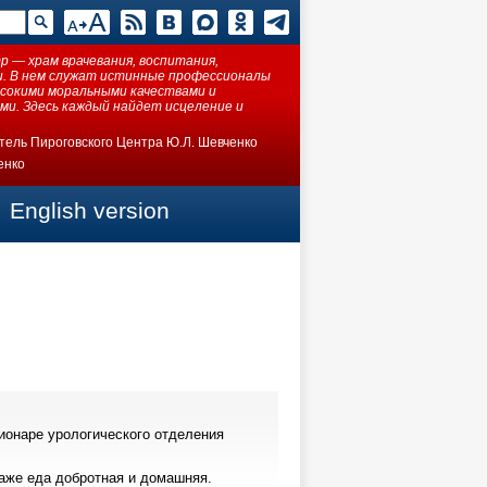
 — храм врачевания, воспитания,
ки. В нем служат истинные профессионалы
ысокими моральными качествами и
ми. Здесь каждый найдет исцеление и
тель Пироговского Центра Ю.Л. Шевченко
енко
English version
ионаре урологического отделения
аже еда добротная и домашняя.