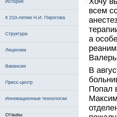
Хочу в
История
всем с
К 210-летию Н.И. Пирогова
анесте
терапи
Структура
а особе
реаним
Лицензии
Валерь
Вакансии
В авгус
больни
Пресс-центр
Попал 
Максим
Инновационные технологии
отделе
Отзывы