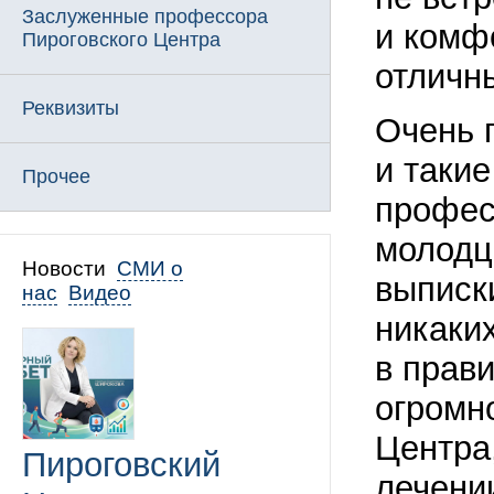
Заслуженные профессора
и комф
Пироговского Центра
отличн
Реквизиты
Очень 
и таки
Прочее
профес
молодц
Новости
СМИ о
выписки
нас
Видео
никаки
в прав
огромн
Центра
Пироговский
лечени