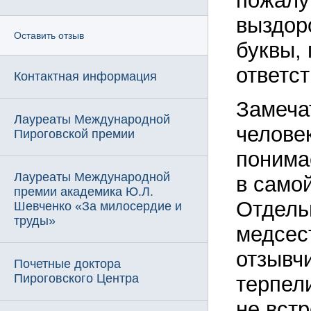
пожалу
выздор
Оставить отзыв
буквы,
ответс
Контактная информация
Замеча
Лауреаты Международной
челове
Пироговской премии
понима
Лауреаты Международной
в самой
премии академика Ю.Л.
Отдель
Шевченко «За милосердие и
труды»
медсес
отзывч
Почетные доктора
Пироговского Центра
терпел
не вст