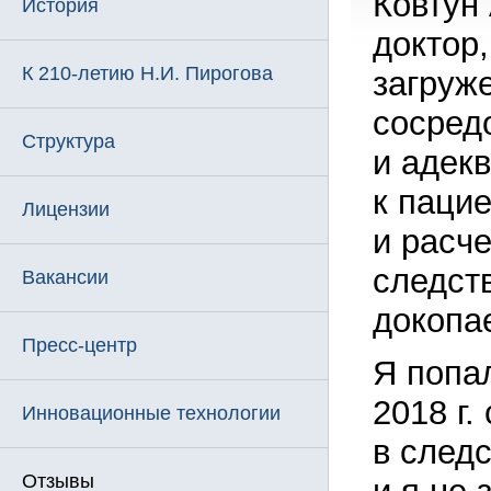
Ковтун
История
доктор
К 210-летию Н.И. Пирогова
загруж
сосред
Структура
и адек
к паци
Лицензии
и расч
следст
Вакансии
докопа
Пресс-центр
Я попа
2018 г.
Инновационные технологии
в след
Отзывы