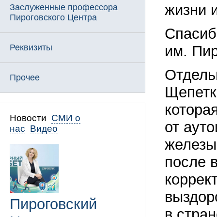
жизни 
Заслуженные профессора
Пироговского Центра
Спасиб
Реквизиты
им. Пир
Отдель
Прочее
Щепетк
котора
Новости
СМИ о
от аут
нас
Видео
железы
после 
коррек
выздор
Пироговский
в стра