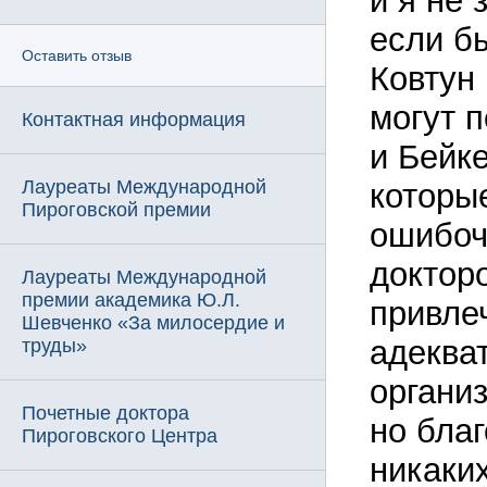
и я не 
если б
Оставить отзыв
Ковтун
могут 
Контактная информация
и Бейк
Лауреаты Международной
которы
Пироговской премии
ошибоч
доктор
Лауреаты Международной
премии академика Ю.Л.
привле
Шевченко «За милосердие и
адеква
труды»
органи
Почетные доктора
но бла
Пироговского Центра
никаких