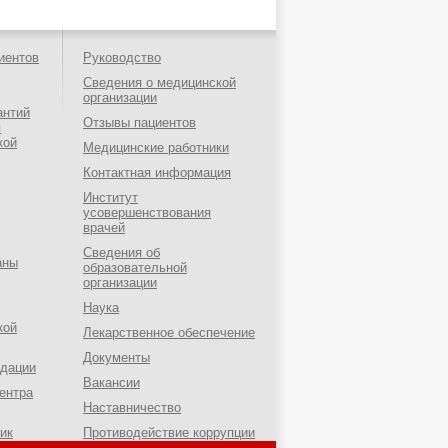
иентов
Руководство
Сведения о медицинской
организации
антий
Отзывы пациентов
я
кой
Медицинские работники
Контактная информация
Институт
усовершенствования
врачей
Сведения об
аны
образовательной
организации
Наука
кой
Лекарственное обеспечение
Документы
ндации
Вакансии
ентра
Наставничество
ик
Противодействие коррупции
о-