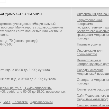
БХОДИМА КОНСУЛЬТАЦИЯ
Информация для пац
Территориальная
юджетное учреждение «Национальный
программа
 Пирогова» Министерства здравоохранения
государственных гар
атериалов сайта полностью или частично
бесплатного оказани
ещено.
гражданам медицинс
помощи
я, д. 70 (
схема проезда
).
464-03-03
.
Платные услуги
Информация для
специалистов
Вышестоящие и
контролирующие орг
тница, с 08:00 до 21:00; суббота-
Порядки оказания
медицинской помощи
к-пятница, с 08:00 до 21:00; суббота-
Стандарты медицинс
помощи
ический центр КДЦ «Измайловский»
—
Клинические рекоме
:00; суббота, с 09:00 до 18:00; воскресенье,
Сайт Федерального ц
медицины катастроф
ях:
MAX
,
ВКонтакте
,
Одноклассники
,
Сайт журнала «Вестн
Национального медик