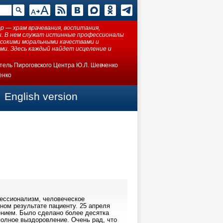
 — храм врачевания, воспитания,
ки. В нем служат истинные профессионалы
ысокими моральными качествами и
ми. Здесь каждый найдет исцеление и
тель Пироговского Центра Ю.Л. Шевченко
енко
English version
ессионализм, человеческое
ном результате пациенту. 25 апреля
ением. Было сделано более десятка
олное выздоровление. Очень рад, что