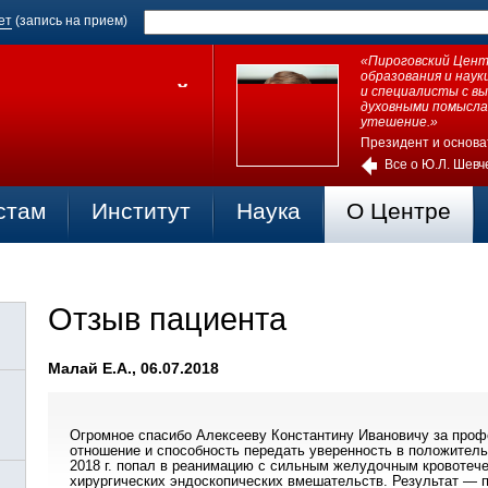
ет
(запись на прием)
«Пироговский Центр
образования и нау
и специалисты с в
духовными помысла
утешение.»
Президент и основа
Все о Ю.Л. Шевч
стам
Институт
Наука
О Центре
Отзыв пациента
Малай Е.А., 06.07.2018
Огромное спасибо Алексееву Константину Ивановичу за проф
отношение и способность передать уверенность в положитель
2018 г. попал в реанимацию с сильным желудочным кровотеч
хирургических эндоскопических вмешательств. Результат — п