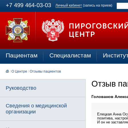
+7 499 464-03-03
Личный кабинет
(запись на прием)
Пациентам
Специалистам
Институ
/
О Центре
/
Отзывы пациентов
Отзыв па
Руководство
Голованов Алекса
Сведения о медицинской
организации
Елецкая Анна Ос
позитива, настро
И он не заставля