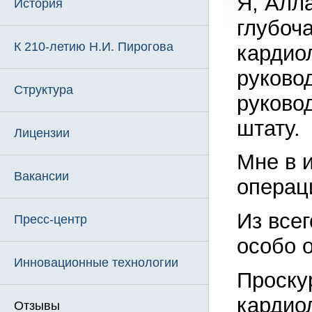
Я, Алл
История
глубоч
К 210-летию Н.И. Пирогова
кардио
руково
Структура
руково
штату.
Лицензии
Мне в 
Вакансии
операц
Из все
Пресс-центр
особо о
Инновационные технологии
Проску
кардиол
Отзывы