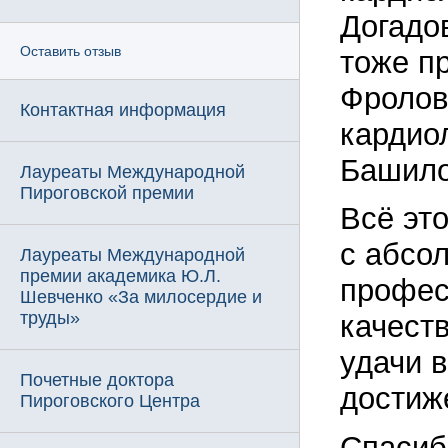
Догадо
Оставить отзыв
тоже п
Фролов
Контактная информация
кардиол
Башило
Лауреаты Международной
Пироговской премии
Всё эт
с абсо
Лауреаты Международной
премии академика Ю.Л.
профес
Шевченко «За милосердие и
труды»
качест
удачи 
Почетные доктора
достиж
Пироговского Центра
Спасиб