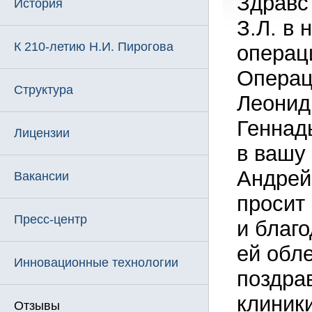
Здравс
История
З.Л. в 
К 210-летию Н.И. Пирогова
операц
Операц
Структура
Леонид
Геннад
Лицензии
в вашу
Андрей
Вакансии
просит
Пресс-центр
и благ
ей обл
Инновационные технологии
поздра
клиник
Отзывы