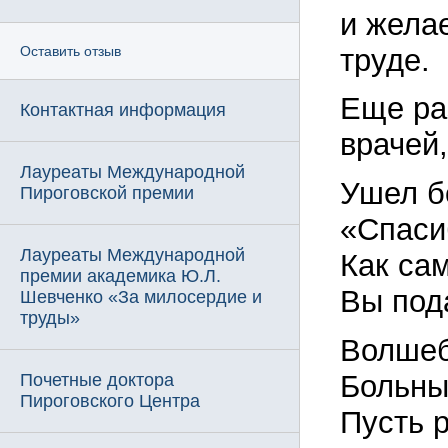
и жела
труде.
Оставить отзыв
Еще ра
Контактная информация
врачей
Лауреаты Международной
Ушел б
Пироговской премии
«Спаси
Лауреаты Международной
Как са
премии академика Ю.Л.
Вы под
Шевченко «За милосердие и
труды»
Волшеб
Больны
Почетные доктора
Пироговского Центра
Пусть 