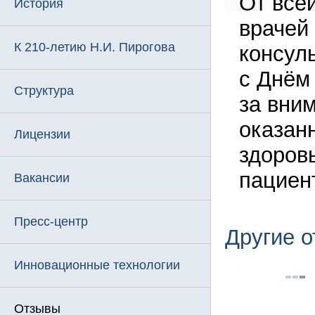
От все
История
врачей 
К 210-летию Н.И. Пирогова
консул
с Днём
Структура
за вни
оказан
Лицензии
здоров
пациен
Вакансии
Пресс-центр
Другие 
Инновационные технологии
Отзывы