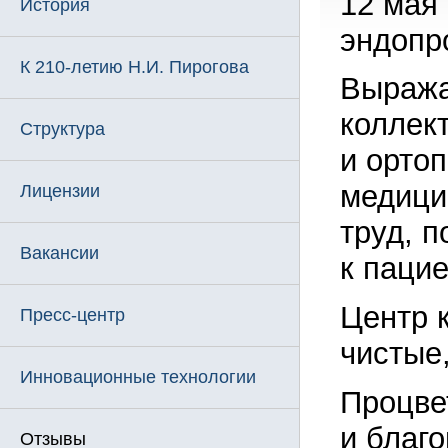
12 мая
История
эндопр
К 210-летию Н.И. Пирогова
Выража
коллек
Структура
и орто
медици
Лицензии
труд, 
Вакансии
к паци
Центр 
Пресс-центр
чистые,
Инновационные технологии
Процве
и благо
Отзывы