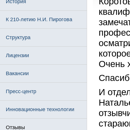
Корото
История
квалиф
К 210-летию Н.И. Пирогова
замеча
профес
Структура
осматр
которо
Лицензии
Очень 
Вакансии
Спасиб
И отде
Пресс-центр
Наталь
Инновационные технологии
отзывч
стараю
Отзывы