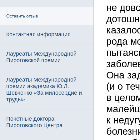
не дов
дотошн
Оставить отзыв
казало
Контактная информация
рода м
пытаяс
Лауреаты Международной
Пироговской премии
заболе
Она за
Лауреаты Международной
(и о те
премии академика Ю.Л.
Шевченко «За милосердие и
в целом
труды»
малейш
к недуг
Почетные доктора
Пироговского Центра
болезн