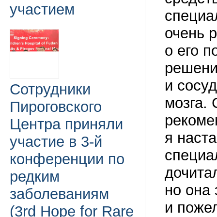
участием
специал
очень 
о его п
решени
и сосу
Сотрудники
мозга. 
Пироговского
рекоме
Центра приняли
я наст
участие в 3-й
специал
конференции по
дочита
редким
но она
заболеваниям
и поже
(3rd Hope for Rare