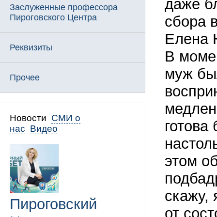
даже бл
Заслуженные профессора
Пироговского Центра
сбора 
Елена 
Реквизиты
В моме
муж бы
Прочее
воспри
медлен
Новости
СМИ о
готова 
нас
Видео
настол
этом о
подбад
скажу,
Пироговский
от сост