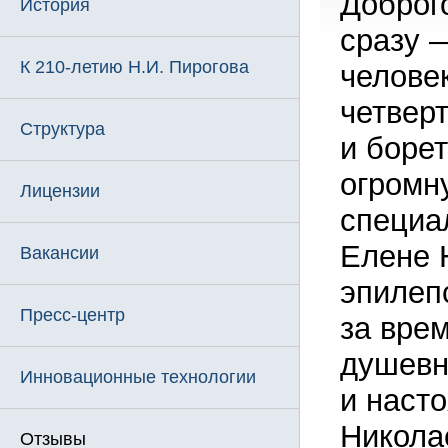
Доброго
История
сразу —
К 210-летию Н.И. Пирогова
челове
четвер
Структура
и борет
огромн
Лицензии
специа
Елене 
Вакансии
эпилепс
Пресс-центр
за врем
душевн
Инновационные технологии
и наст
Никола
Отзывы