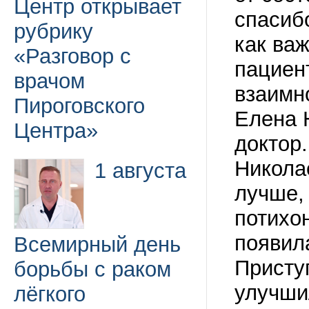
Центр открывает
спасиб
рубрику
как важ
«Разговор с
пациент
врачом
взаимн
Пироговского
Елена 
Центра»
доктор
Никола
1 августа
лучше,
потихо
появила
Всемирный день
Присту
борьбы с раком
улучши
лёгкого