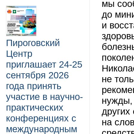
мы соо
до мин
и восс
здоров
Пироговский
болезн
Центр
поколе
приглашает 24-25
Никола
сентября 2026
не толь
года принять
рекоме
участие в научно-
нужды,
практических
других
конференциях с
на слов
международным
средств