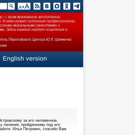
 — храм врачевания, воспитания,
ки. В нем служат истинные профессионалы
ысокими моральными качествами и
ми. Здесь каждый найдет исцеление и
тель Пироговского Центра Ю.Л. Шевченко
енко
English version
стровскому за его человечное,
у лечения, пройденному под его
аботе. Илья Петрович, спасибо Вам