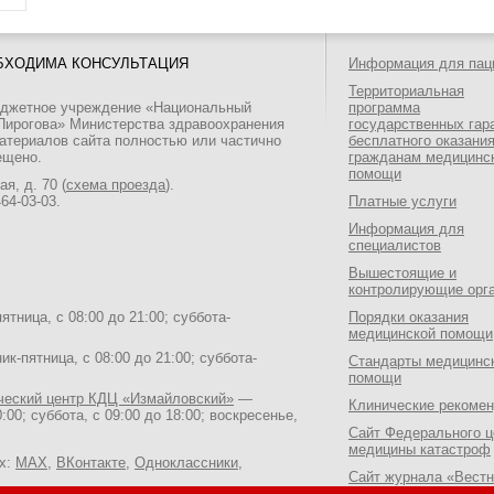
БХОДИМА КОНСУЛЬТАЦИЯ
Информация для пац
Территориальная
юджетное учреждение «Национальный
программа
 Пирогова» Министерства здравоохранения
государственных гар
атериалов сайта полностью или частично
бесплатного оказани
ещено.
гражданам медицинс
помощи
я, д. 70 (
схема проезда
).
464-03-03
.
Платные услуги
Информация для
специалистов
Вышестоящие и
контролирующие орг
тница, с 08:00 до 21:00; суббота-
Порядки оказания
медицинской помощи
к-пятница, с 08:00 до 21:00; суббота-
Стандарты медицинс
помощи
ический центр КДЦ «Измайловский»
—
Клинические рекоме
:00; суббота, с 09:00 до 18:00; воскресенье,
Сайт Федерального ц
медицины катастроф
ях:
MAX
,
ВКонтакте
,
Одноклассники
,
Сайт журнала «Вестн
Национального медик