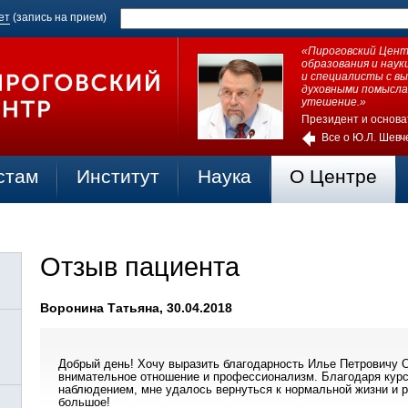
ет
(запись на прием)
«Пироговский Центр
образования и нау
и специалисты с в
духовными помысла
утешение.»
Президент и основа
Все о Ю.Л. Шевч
стам
Институт
Наука
О Центре
Отзыв пациента
Воронина Татьяна, 30.04.2018
Добрый день! Хочу выразить благодарность Илье Петровичу О
внимательное отношение и профессионализм. Благодаря курс
наблюдением, мне удалось вернуться к нормальной жизни и р
большое!