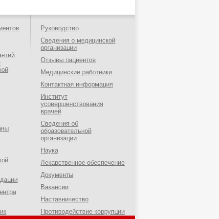
иентов
Руководство
Сведения о медицинской
организации
антий
Отзывы пациентов
я
кой
Медицинские работники
Контактная информация
Институт
усовершенствования
врачей
Сведения об
аны
образовательной
организации
Наука
кой
Лекарственное обеспечение
Документы
ндации
Вакансии
ентра
Наставничество
ик
Противодействие коррупции
о-