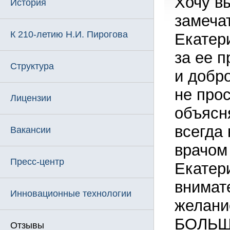
Хочу в
История
замеча
К 210-летию Н.И. Пирогова
Екатер
за ее 
Структура
и добр
не прос
Лицензии
объясн
всегда 
Вакансии
врачом
Пресс-центр
Екатер
внимат
Инновационные технологии
желани
БОЛЬШ
Отзывы