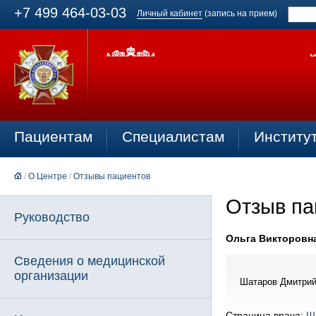
+7 499 464-03-03
Личный кабинет
(запись на прием)
Пациентам
Специалистам
Институ
/
О Центре
/
Отзывы пациентов
Отзыв па
Руководство
Ольга Викторовна 
Сведения о медицинской
организации
Шатаров Дмитрий 
Страница врача:
Ш