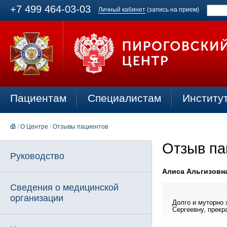
+7 499 464-03-03
Личный кабинет
(запись на прием)
Пациентам
Специалистам
Институ
/
О Центре
/
Отзывы пациентов
Отзыв па
Руководство
Алиса Альгизовна 
Сведения о медицинской
организации
Долго и муторно
Сергеевну, прекр