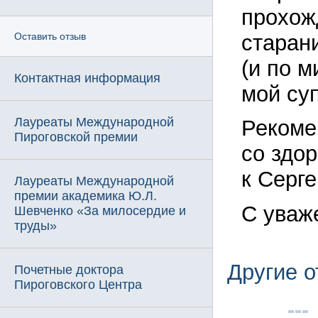
прохож
старан
Оставить отзыв
(и по м
Контактная информация
мой су
Лауреаты Международной
Рекоме
Пироговской премии
со здо
к Серг
Лауреаты Международной
премии академика Ю.Л.
С уваж
Шевченко «За милосердие и
труды»
Другие 
Почетные доктора
Пироговского Центра