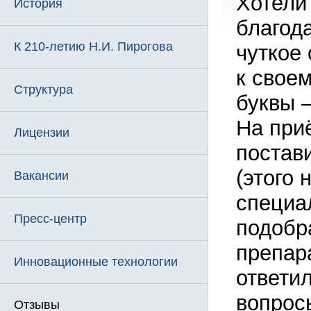
Хотели
История
благод
К 210-летию Н.И. Пирогова
чуткое
к своем
Структура
буквы 
На при
Лицензии
постав
(этого 
Вакансии
специа
Пресс-центр
подобр
препар
Инновационные технологии
ответи
вопрос
Отзывы