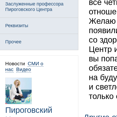
все чет
Заслуженные профессора
Пироговского Центра
отноше
Желаю 
Реквизиты
появил
со здо
Прочее
Центр 
вы поп
Новости
СМИ о
обязат
нас
Видео
на буд
и светл
только 
Пироговский