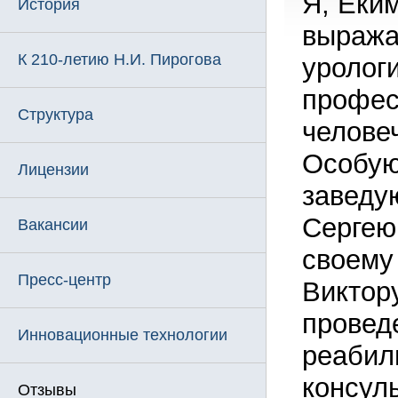
Я, Еким
История
выража
К 210-летию Н.И. Пирогова
уролог
профес
Структура
челове
Особую
Лицензии
заведу
Сергею
Вакансии
своему
Пресс-центр
Виктор
провед
Инновационные технологии
реабил
консул
Отзывы