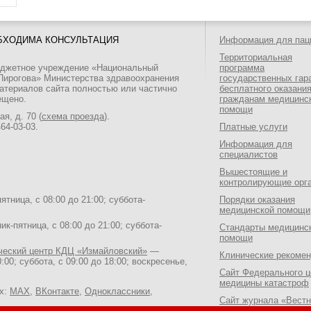
БХОДИМА КОНСУЛЬТАЦИЯ
Информация для пац
Территориальная
юджетное учреждение «Национальный
программа
 Пирогова» Министерства здравоохранения
государственных гар
атериалов сайта полностью или частично
бесплатного оказани
ещено.
гражданам медицинс
помощи
я, д. 70 (
схема проезда
).
464-03-03
.
Платные услуги
Информация для
специалистов
Вышестоящие и
контролирующие орг
тница, с 08:00 до 21:00; суббота-
Порядки оказания
медицинской помощи
к-пятница, с 08:00 до 21:00; суббота-
Стандарты медицинс
помощи
ический центр КДЦ «Измайловский»
—
Клинические рекоме
:00; суббота, с 09:00 до 18:00; воскресенье,
Сайт Федерального ц
медицины катастроф
ях:
MAX
,
ВКонтакте
,
Одноклассники
,
Сайт журнала «Вестн
Национального медик