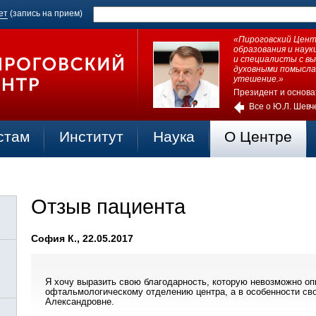
ет
(запись на прием)
«Пироговский Центр
образования и нау
и специалисты с в
духовными помысла
утешение.»
Президент и основа
Все о Ю.Л. Шевч
стам
Институт
Наука
О Центре
Отзыв пациента
София К., 22.05.2017
Я хочу выразить свою благодарность, которую невозможно оп
офтальмологическому отделению центра, а в особенности с
Александровне.