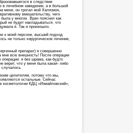
образовавшегося в следствии
е в лечебном заведении, а в большой
на меня, он трогал мой Халязион,
перативному вмешательству, чего
, была у многих. Врач пояснил как
орый не будет накладываться, что
думала я. Так и произошло.
ю к моей персоне, высший подход
ось не только хирургическое лечение,
лергенный препарат) я совершенно
ла мне всю внешность! После операции
 операции: я без шрама, как-будто
е верит, что у меня была какая- либо
е случалось.
своим целителям, потому что мы,
 появляются остальные. Сейчас
ие косметологии КДЦ «Измайловский»,