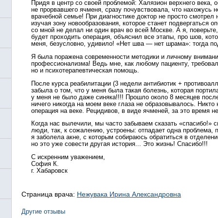
Придя в центр со своей проблемой: Халязион верхнего века, 
не прорвавшего ячменя, сразу почувствовала, что нахожусь н
врачебной семье! При диагностике доктор не просто смотрел 
изучая зону новообразования, которое станет подвергаться о
со мной не делал ни один врач во всей Москве. А я, поверьте
будет проходить операция, объяснил все этапы, про шов, кот
меня, безусловно, удивило! «Нет шва — нет шрама»: тогда по
Я была поражена современности методики и личному внимани
профессионализма! Ведь мне, как любому пациенту, требовал
но и психотерапевтическая помощь.
После курса реабилитации (3 недели антибиотик + противоал
забыла о том, что у меня была такая болезнь, которая порти
у меня не было даже синяка!!!! Прошло около 8 месяцев после
ничего никогда на моем веке глаза не образовывалось. Никто н
операция на веке. Рецидивов, в виде ячменей, за это время н
Когда нас вылечили, мы часто забываем сказать «спасибо!» 
люди, так, к сожалению, устроены: отпадает одна проблема,
я заболела акне, с которым собираюсь обратиться в отделен
но это уже совести другая история... Это жизнь! Спасибо!!!
С искренним уважением,
София К.
г. Хабаровск
Страница врача:
Нежувака Ирина Александровна
Другие отзывы