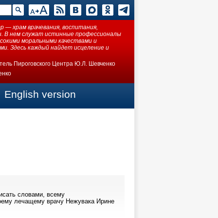
 — храм врачевания, воспитания,
ки. В нем служат истинные профессионалы
ысокими моральными качествами и
ми. Здесь каждый найдет исцеление и
тель Пироговского Центра Ю.Л. Шевченко
енко
English version
исать словами, всему
воему лечащему врачу Нежувака Ирине