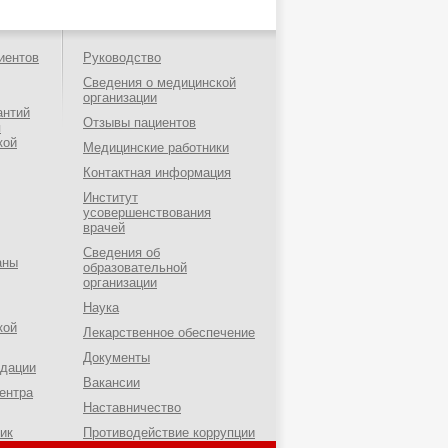
иентов
Руководство
Сведения о медицинской
организации
антий
Отзывы пациентов
я
кой
Медицинские работники
Контактная информация
Институт
усовершенствования
врачей
Сведения об
аны
образовательной
организации
Наука
кой
Лекарственное обеспечение
Документы
ндации
Вакансии
ентра
Наставничество
ик
Противодействие коррупции
о-