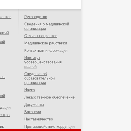
иентов
Руководство
Сведения о медицинской
организации
антий
Отзывы пациентов
я
кой
Медицинские работники
Контактная информация
Институт
усовершенствования
врачей
Сведения об
аны
образовательной
организации
Наука
кой
Лекарственное обеспечение
Документы
ндации
Вакансии
ентра
Наставничество
ик
Противодействие коррупции
о-