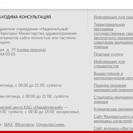
БХОДИМА КОНСУЛЬТАЦИЯ
Информация для пац
Территориальная
юджетное учреждение «Национальный
программа
 Пирогова» Министерства здравоохранения
государственных гар
атериалов сайта полностью или частично
бесплатного оказани
ещено.
гражданам медицинс
помощи
я, д. 70 (
схема проезда
).
464-03-03
.
Платные услуги
Информация для
специалистов
Вышестоящие и
контролирующие орг
тница, с 08:00 до 21:00; суббота-
Порядки оказания
медицинской помощи
к-пятница, с 08:00 до 21:00; суббота-
Стандарты медицинс
помощи
ический центр КДЦ «Измайловский»
—
Клинические рекоме
:00; суббота, с 09:00 до 18:00; воскресенье,
Сайт Федерального ц
медицины катастроф
ях:
MAX
,
ВКонтакте
,
Одноклассники
,
Сайт журнала «Вестн
Национального медик