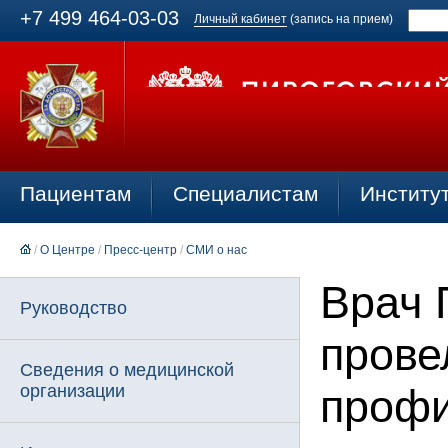
+7 499 464-03-03
Личный кабинет
(запись на прием)
Пациентам
Специалистам
Институ
/
О Центре
/
Пресс-центр
/
СМИ о нас
Врач 
Руководство
прове
Сведения о медицинской
организации
профи