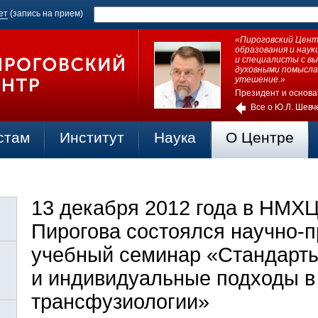
ет
(запись на прием)
«Пироговский Центр
образования и нау
и специалисты с в
духовными помысла
утешение.»
Президент и основа
Все о Ю.Л. Шевч
стам
Институт
Наука
О Центре
13 декабря 2012 года в НМХЦ
Пирогова состоялся научно-п
учебный семинар «Стандарт
и индивидуальные подходы в
трансфузиологии»