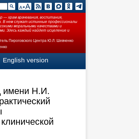
 — храм врачевания, воспитания,
ки. В нем служат истинные профессионалы
ысокими моральными качествами и
ми. Здесь каждый найдет исцеление и
тель Пироговского Центра Ю.Л. Шевченко
енко
English version
 имени Н.И.
рактический
ы
 клинической