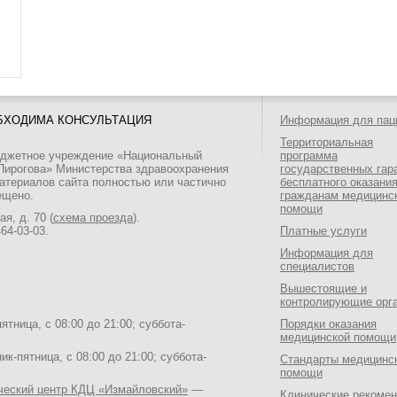
БХОДИМА КОНСУЛЬТАЦИЯ
Информация для пац
Территориальная
юджетное учреждение «Национальный
программа
 Пирогова» Министерства здравоохранения
государственных гар
атериалов сайта полностью или частично
бесплатного оказани
ещено.
гражданам медицинс
помощи
я, д. 70 (
схема проезда
).
464-03-03
.
Платные услуги
Информация для
специалистов
Вышестоящие и
контролирующие орг
тница, с 08:00 до 21:00; суббота-
Порядки оказания
медицинской помощи
к-пятница, с 08:00 до 21:00; суббота-
Стандарты медицинс
помощи
ический центр КДЦ «Измайловский»
—
Клинические рекоме