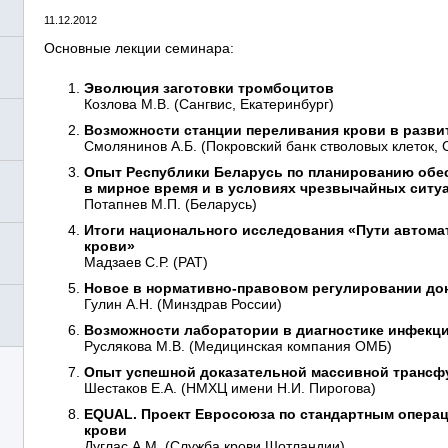
11.12.2012
Основные лекции семинара:
Эволюция заготовки тромбоцитов
Козлова М.В. (Сангвис, Екатеринбург)
Возможности станции переливания крови в развит
Смолянинов А.Б. (Покровский банк стволовых клеток, 
Опыт Республики Беларусь по планированию обе
в мирное время и в условиях чрезвычайных ситу
Потапнев М.П. (Беларусь)
Итоги национального исследования «Пути автома
крови»
Мадзаев С.Р. (РАТ)
Новое в нормативно-правовом регулировании до
Гулин А.Н. (Минздрав России)
Возможности лаборатории в диагностике инфекц
Руслякова М.В. (Медицинская компания ОМБ)
Опыт успешной доказательной массивной трансф
Шестаков Е.А. (НМХЦ имени Н.И. Пирогова)
EQUAL. Проект Евросоюза по стандартным опера
крови
Дуглас А.М. (Служба крови Шотландии)