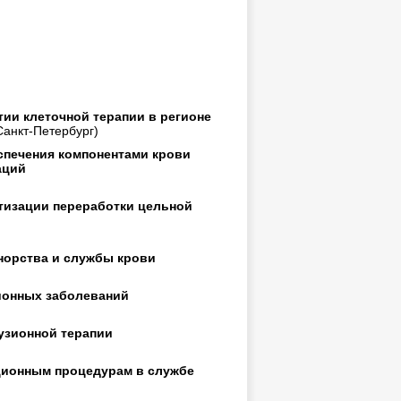
ии клеточной терапии в регионе
Санкт-Петербург)
спечения компонентами крови
аций
тизации переработки цельной
норства и службы крови
ионных заболеваний
узионной терапии
ционным процедурам в службе