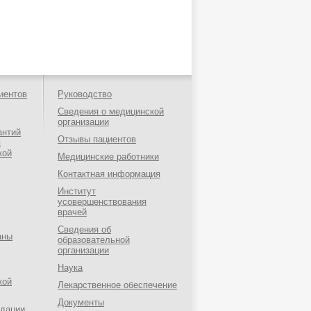
иентов
Руководство
Сведения о медицинской
организации
антий
Отзывы пациентов
я
кой
Медицинские работники
Контактная информация
Институт
усовершенствования
врачей
Сведения об
аны
образовательной
организации
Наука
кой
Лекарственное обеспечение
Документы
ндации