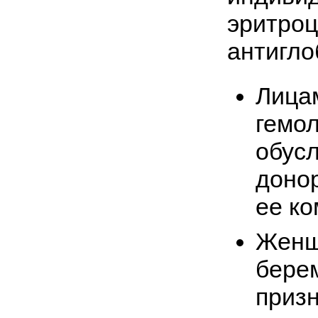
эритроц
антигло
Лица
гемо
обус
донор
ее ко
Женщ
бере
приз