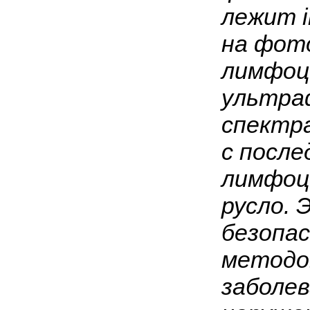
лежит i
на фот
лимфоц
ультра
спектра
с посл
лимфоц
русло. 
безопа
методо
заболев