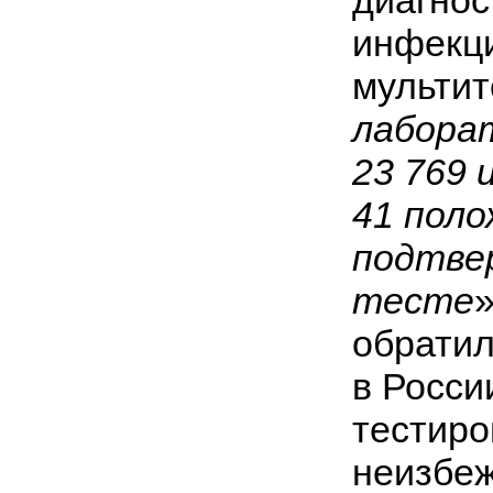
инфекци
мультит
лабора
23 769 
41 пол
подтве
тесте
обратил
в Росси
тестиро
неизбеж