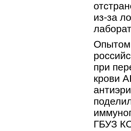
отстран
из-за л
лаборат
Опытом 
российс
при пер
крови A
антиэри
подели
иммуног
ГБУЗ КО