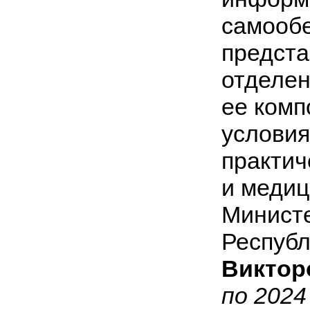
самообе
предст
отделен
ее комп
условия
практич
и медиц
Минист
Респуб
Виктор
по 2024