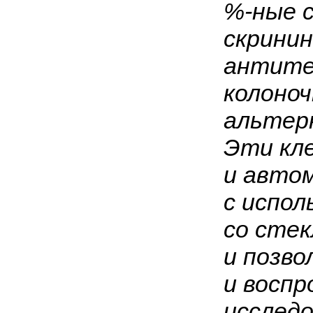
%-ные 
скрини
антите
колоноч
альтер
Эти кле
и авто
с испол
со сте
и позв
и восп
исследо