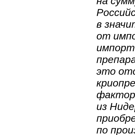
на сумм
Российс
в значи
от имп
импорт
препара
это от
криопр
фактор
из Ниде
приобр
по прои