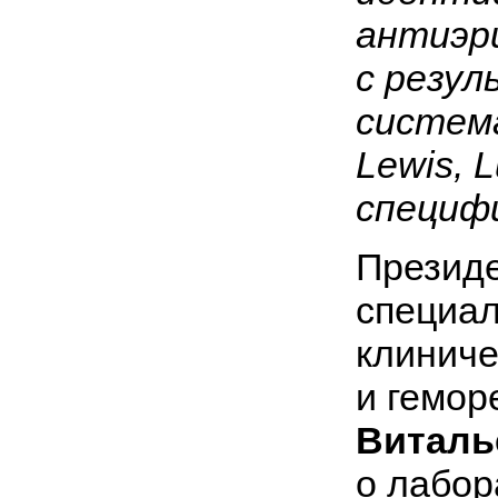
антиэр
с резул
система
Lewis, 
специф
Презид
специал
клиниче
и геморе
Виталь
о лабор