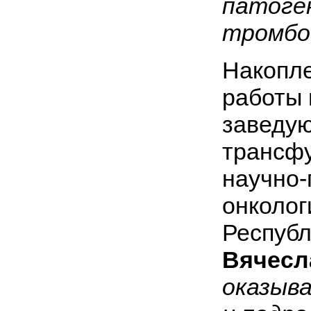
патоге
тромбо
Накопл
работы 
заведу
трансфу
научно-
онколог
Респуб
Вячесл
оказыв