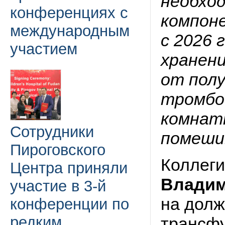
необход
конференциях с
компоне
международным
с 2026 
участием
хранен
от полу
тромбо
комнат
Сотрудники
помеши
Пироговского
Коллеги
Центра приняли
Влади
участие в 3-й
на дол
конференции по
редким
трансфу