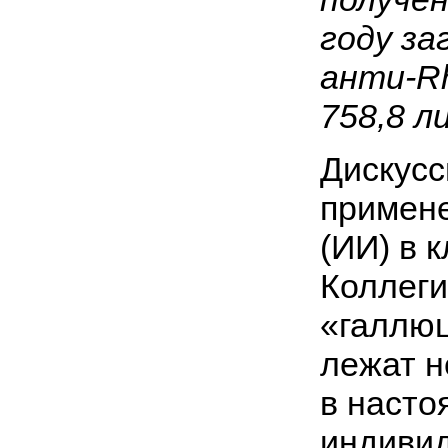
году за
анти-R
758,8 л
Дискусс
примене
(ИИ) в 
Коллеги
«галлюц
лежат н
в насто
индивид