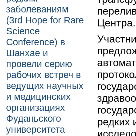
заболеваниям
перелив
(3rd Hope for Rare
Центра.
Science
Участн
Conference) в
предлож
Шанхае и
автома
провели серию
протоко
рабочих встреч в
ведущих научных
государ
и медицинских
здравоо
организациях
государ
Фуданьского
редких 
университета
исследо