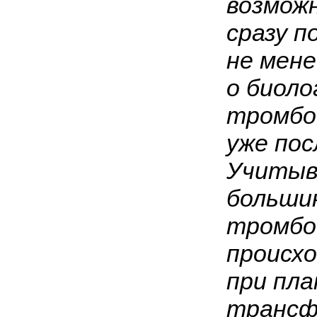
возмож
сразу п
не мене
о биоло
тромбо
уже пос
Учитыв
больши
тромбо
происход
при пл
трансф