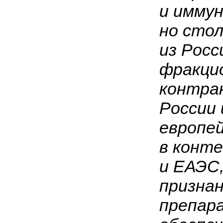
и иммун
но стол
из Росс
фракцио
контра
России 
европе
в конт
и ЕАЭС,
призна
препара