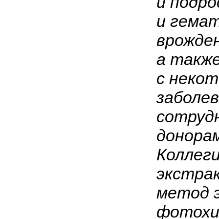
и подро
и гемат
врожде
а также
с неко
заболев
сотруд
донорам
Коллег
экстра
метод 
фотохи