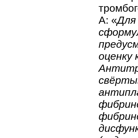
тромбог
А: «
Для
сформул
предус
оценку 
Антитр
свёртыв
антипл
фибрино
фибрин
дисфун