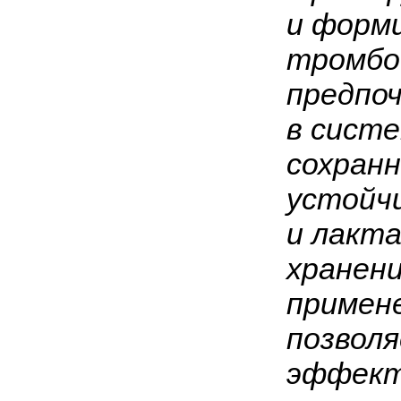
и форм
тромбо
предпо
в систе
сохранн
устойч
и лакта
хранен
примен
позвол
эффект