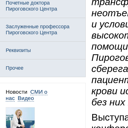
трансф
Почетные доктора
Пироговского Центра
неотъе
и услов
Заслуженные профессора
Пироговского Центра
высоко
помощи
Реквизиты
Пирого
сберег
Прочее
пациен
крови и
Новости
СМИ о
нас
Видео
без них
Выступа