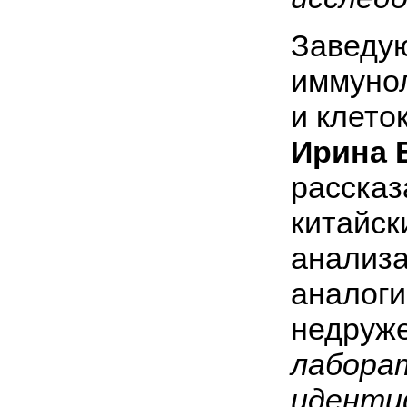
Заведу
иммунол
и клето
Ирина 
рассказ
китайск
анализа
аналоги
недруже
лабора
иденти