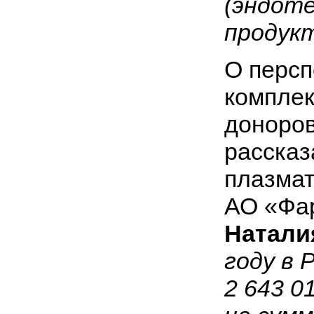
(эндоте
продук
О персп
комплек
доноров
рассказ
плазмат
АО «Фар
Натали
году в 
2 643 0