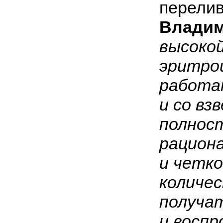
перели
Владим
высокой
эритро
работат
и со вз
полнос
рацион
и четк
количес
получа
и восп