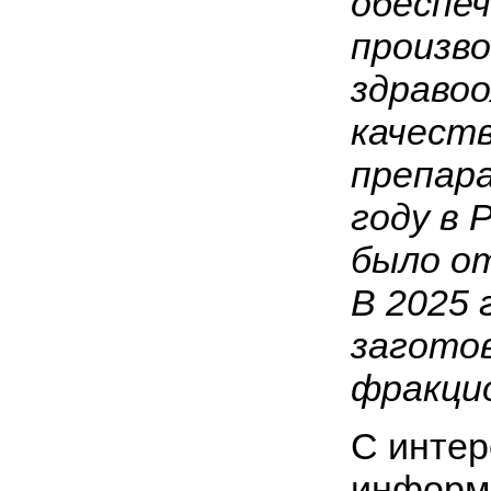
обеспе
произво
здраво
качест
препара
году в 
было о
В 2025 
загото
фракци
С интер
информ