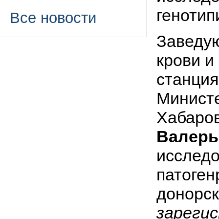
генотип
Все новости
Заведую
крови и
станция
Минист
Хабаров
Валерь
исследо
патоген
донорск
зареги