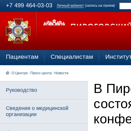
+7 499 464-03-03
Личный кабинет
(запись на прием)
Пациентам
Специалистам
Институ
/
О Центре
/
Пресс-центр
/
Новости
В Пир
Руководство
состо
Сведения о медицинской
организации
конфе