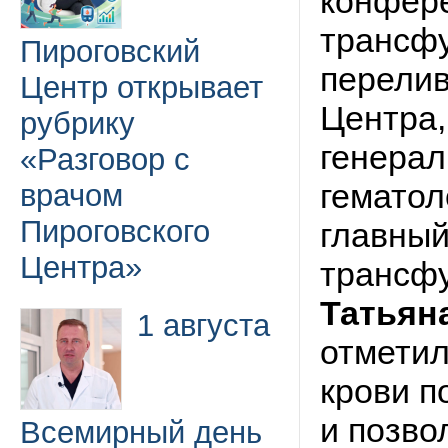
конфер
трансфу
Пироговский
перелив
Центр открывает
Центра,
рубрику
генера
«Разговор с
гематол
врачом
Пироговского
главный
Центра»
трансфу
Татьян
1 августа
отметил
крови п
и позво
Всемирный день