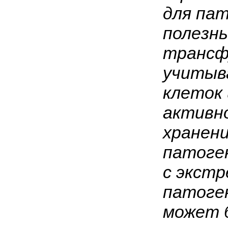
для па
полезны
трансф
учитыв
клеток 
активн
хранен
патоген
с экстр
патоген
может 