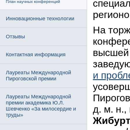
специал
План научных конференций
регионо
Инновационные технологии
На торж
Отзывы
конфере
высшей 
Контактная информация
заведу
Лауреаты Международной
и пробл
Пироговской премии
усоверш
Пирогов
Лауреаты Международной
премии академика Ю.Л.
д. м. н
Шевченко «За милосердие и
труды»
Жибур