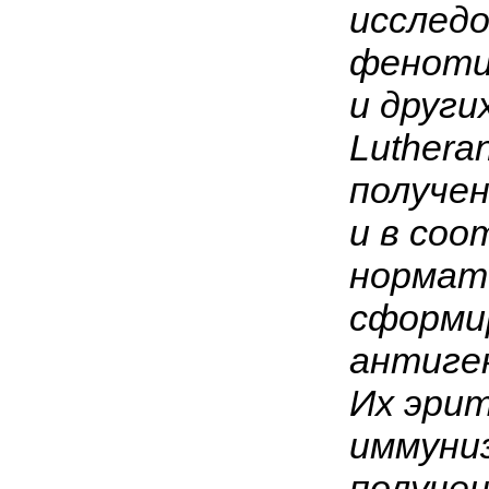
исследо
фенотип
и други
Lutheran
получе
и в со
нормат
сформи
антиген
Их эри
иммуниз
получен