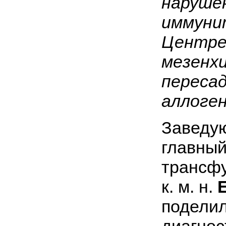
наруше
иммунит
Центре
мезенх
пересад
аллоге
Заведу
главный
трансфу
к. м. н.
поделил
диагнос