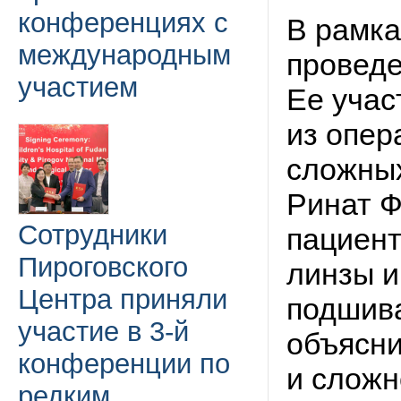
конференциях с
В рамк
международным
проведе
участием
Ее учас
из опер
сложных
Ринат 
Сотрудники
пациент
Пироговского
линзы и
Центра приняли
подшива
участие в 3-й
объясн
конференции по
и сложн
редким