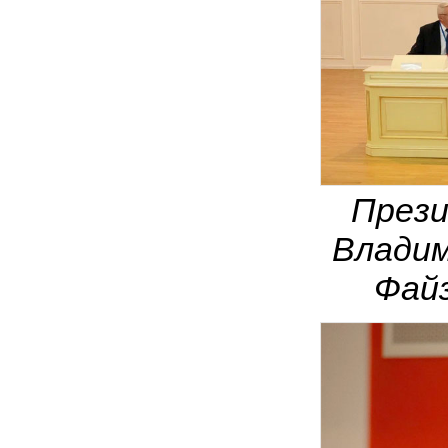
Прези
Владим
Файз