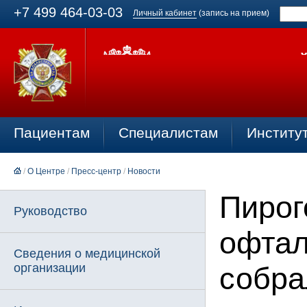
+7 499 464-03-03
Личный кабинет
(запись на прием)
Пациентам
Специалистам
Институ
/
О Центре
/
Пресс-центр
/
Новости
Пирог
Руководство
офтал
Сведения о медицинской
организации
собра