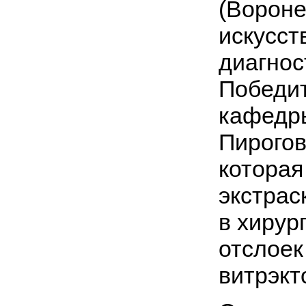
(Вороне
искусст
диагнос
Победит
кафедр
Пирогов
которая
экстрас
в хирур
отслоек
витрэкт