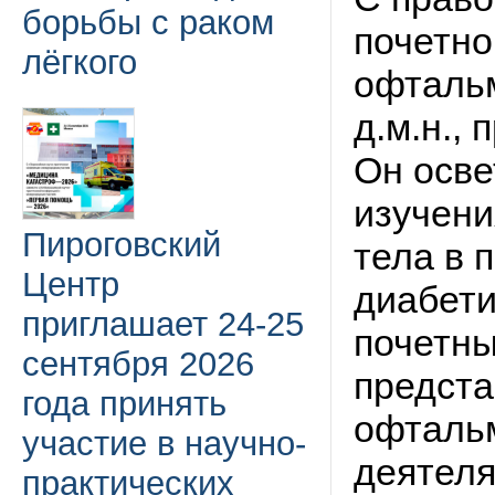
борьбы с раком
почетно
лёгкого
офтальм
д.м.н.,
Он осве
изучени
Пироговский
тела в 
Центр
диабети
приглашает 24-25
почетны
сентября 2026
предста
года принять
офталь
участие в научно-
деятеля
практических