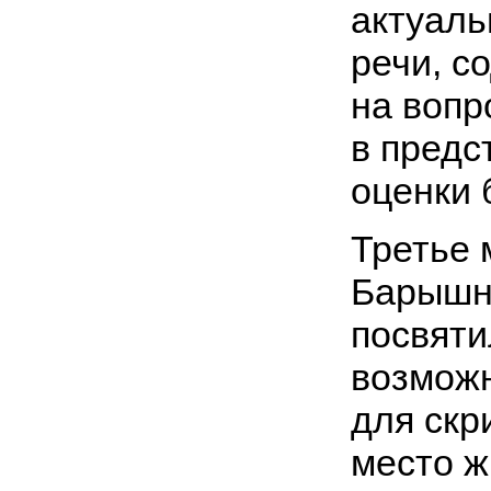
актуаль
речи, с
на вопр
в предс
оценки 
Третье 
Барышни
посвяти
возможн
для скр
место ж