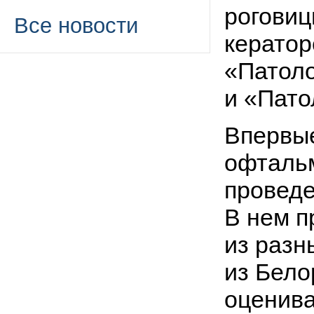
роговиц
Все новости
кератор
«Патоло
и «Пато
Впервые
офталь
проведе
В нем п
из разн
из Бело
оценива