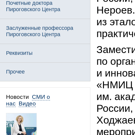
Почетные доктора
Нероев.
Пироговского Центра
из этал
Заслуженные профессора
практич
Пироговского Центра
Замести
Реквизиты
по орга
и инно
Прочее
«НМИЦ 
им. ака
Новости
СМИ о
нас
Видео
России,
Ходжаев
меропри