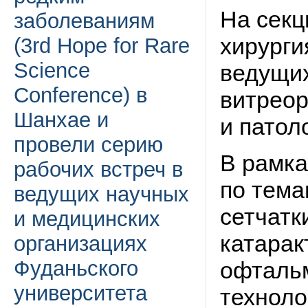
На секц
заболеваниям
хирурги
(3rd Hope for Rare
Science
ведущих
Conference) в
витреор
Шанхае и
и патол
провели серию
В рамка
рабочих встреч в
по тема
ведущих научных
сетчатк
и медицинских
катарак
организациях
Фуданьского
офталь
университета
техноло