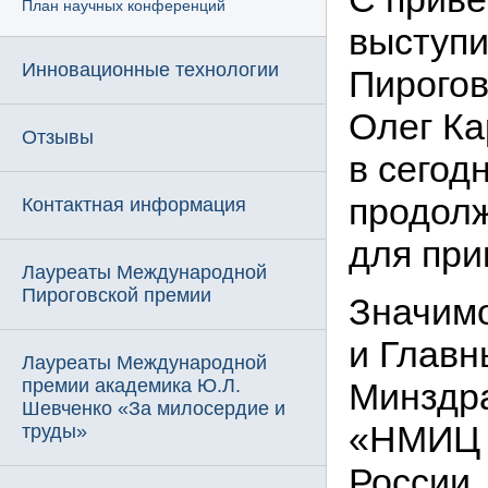
План научных конференций
выступи
Инновационные технологии
Пирогов
Олег Ка
Отзывы
в сегод
продолж
Контактная информация
для при
Лауреаты Международной
Пироговской премии
Значим
и Глав
Лауреаты Международной
премии академика Ю.Л.
Минздра
Шевченко «За милосердие и
«НМИЦ 
труды»
России,