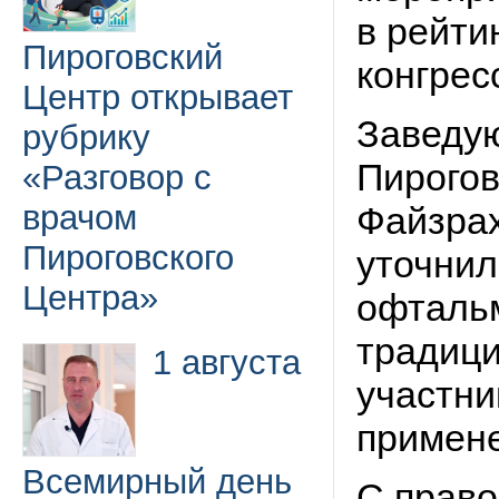
в рейти
Пироговский
конгрес
Центр открывает
Заведу
рубрику
Пирогов
«Разговор с
врачом
Файзрах
Пироговского
уточнил
Центра»
офтальм
традиц
1 августа
участни
примене
Всемирный день
С прав