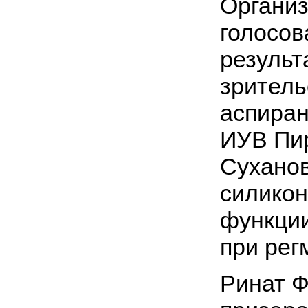
Организ
голосов
результ
зритель
аспиран
ИУВ Пир
Суханов
силикон
функции
при рег
Ринат Ф