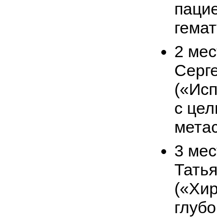
паци
гемат
2 мес
Серг
(«Ис
с це
метас
3 ме
Тать
(«Хи
глубо