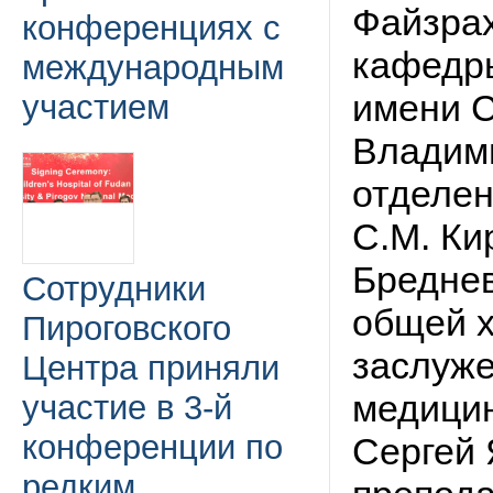
Файзрах
конференциях с
кафедры
международным
имени С
участием
Владим
отделе
С.М. Ки
Бреднев
Сотрудники
общей х
Пироговского
заслуже
Центра приняли
медицин
участие в 3-й
конференции по
Сергей 
редким