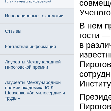
совмещ
План научных конференций
Ученого
Инновационные технологии
В нем п
Отзывы
гости —
в разли
Контактная информация
известн
Лауреаты Международной
Пирогов
Пироговской премии
сотрудн
Институ
Лауреаты Международной
премии академика Ю.Л.
Шевченко «За милосердие и
Презид
труды»
Пирогов