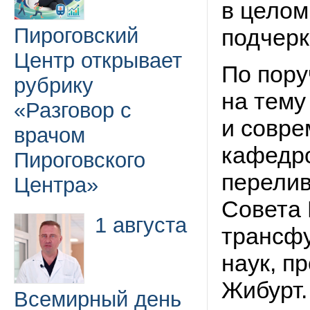
в целом
Пироговский
подчерк
Центр открывает
По пору
рубрику
на тему
«Разговор с
и совре
врачом
кафедро
Пироговского
перелив
Центра»
Совета 
1 августа
трансфу
наук, п
Жибурт.
Всемирный день