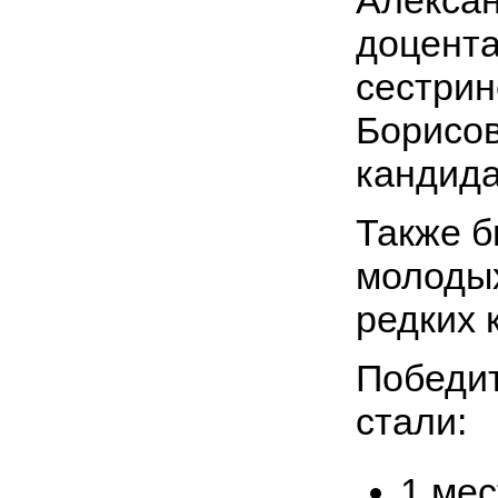
доцента
сестрин
Борисо
кандида
Также б
молодых
редких 
Победит
стали:
1 ме