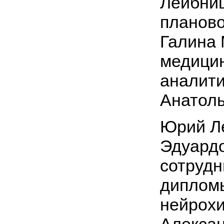
Лейбни
планово
Галина 
медици
аналити
Анатоль
Юрий Л
Эдуардо
сотрудн
диплом
нейрохи
Алексан