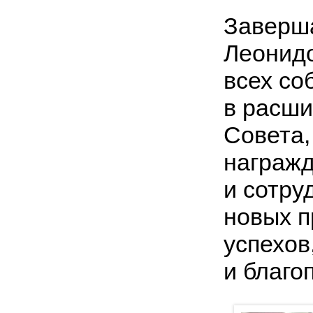
Заверша
Леонидо
всех со
в расши
Совета,
награжд
и сотру
новых п
успехов
и благо