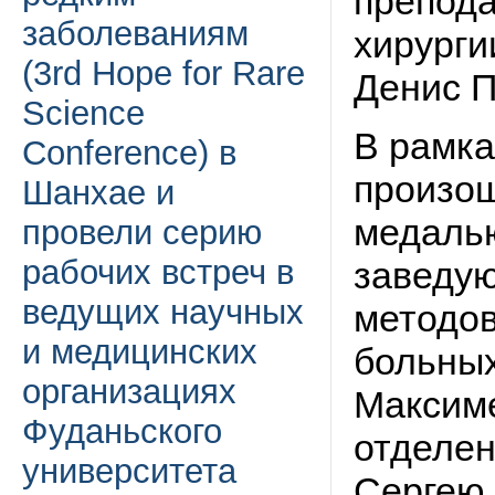
препода
заболеваниям
хирурги
(3rd Hope for Rare
Денис П
Science
В рамка
Conference) в
произо
Шанхае и
медалью
провели серию
рабочих встреч в
заведую
ведущих научных
методов
и медицинских
больных
организациях
Максим
Фуданьского
отделен
университета
Сергею 