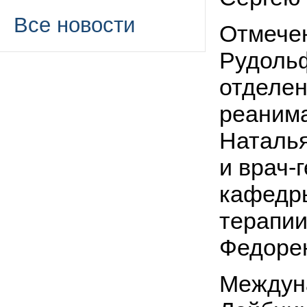
Все новости
Отмече
Рудольф
отделен
реанима
Наталья
и врач-
кафедры
терапии
Федоре
Междун