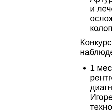
и леч
осло
колоп
Конкурс
наблюд
1 мес
рентг
диагн
Игор
техно