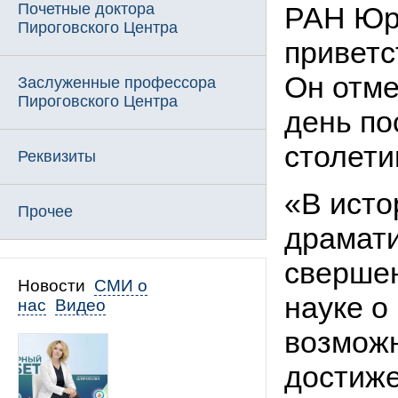
Почетные доктора
РАН Юр
Пироговского Центра
приветс
Он отме
Заслуженные профессора
Пироговского Центра
день по
столети
Реквизиты
«В исто
Прочее
драмати
свершен
Новости
СМИ о
науке о
нас
Видео
возмож
достиж