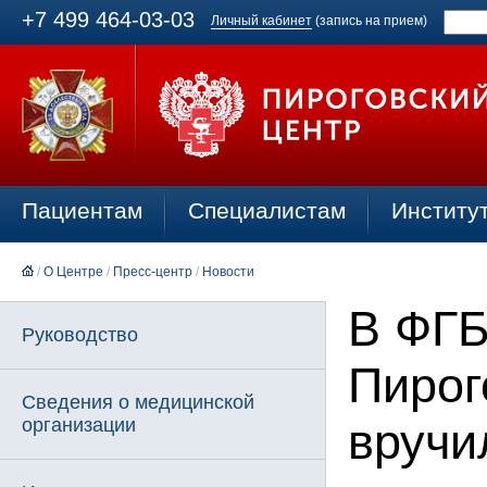
+7 499 464-03-03
Личный кабинет
(запись на прием)
Пациентам
Специалистам
Институ
/
О Центре
/
Пресс-центр
/
Новости
В ФГБ
Руководство
Пирог
Сведения о медицинской
организации
вручи