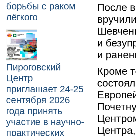
борьбы с раком
После 
лёгкого
вручил
Шевченк
и безуп
и ранен
Пироговский
Кроме т
Центр
состоял
приглашает 24-25
Европей
сентября 2026
Почетну
года принять
Центром
участие в научно-
Центра,
практических