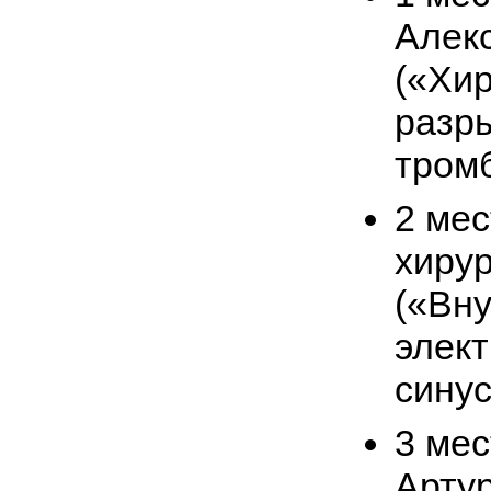
Алек
(«Хир
разр
тром
2 ме
хиру
(«Вн
элект
синус
3 мес
Арту