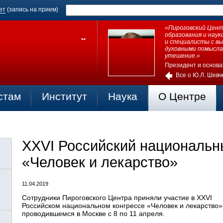
ет
(запись на прием)
«Пироговский Центр
образования и нау
и специалисты с в
духовными помысла
утешение.»
Президент и основа
Все о Ю.Л. Шевч
стам
Институт
Наука
О Центре
XXVI Российский национальн
«Человек и лекарство»
11.04.2019
Сотрудники Пироговского Центра приняли участие в XXVI
Российском национальном конгрессе «Человек и лекарство»
проводившемся в Москве с 8 по 11 апреля.