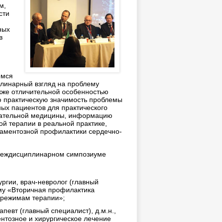
м,
сти
ных
в
емся
линарный взгляд на проблему
кже отличительной особенностью
ю практическую значимость проблемы
ых пациентов для практического
зательной медицины, информацию
й терапии в реальной практике,
аментозной профилактики сердечно-
 междисциплинарном симпозиуме
ргии, врач-невролог (главный
ему «Вторичная профилактика
 режимам терапии»;
евт (главный специалист), д.м.н.,
нтозное и хирургическое лечение