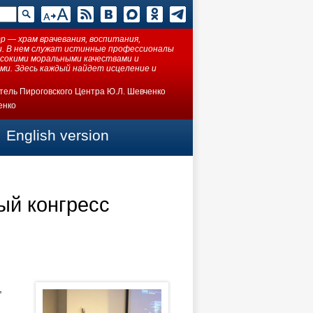
 — храм врачевания, воспитания,
ки. В нем служат истинные профессионалы
ысокими моральными качествами и
ми. Здесь каждый найдет исцеление и
тель Пироговского Центра Ю.Л. Шевченко
енко
English version
ый конгресс
,