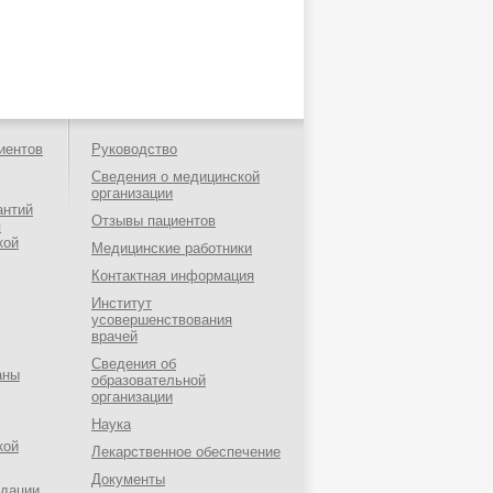
иентов
Руководство
Сведения о медицинской
организации
антий
Отзывы пациентов
я
кой
Медицинские работники
Контактная информация
Институт
усовершенствования
врачей
Сведения об
аны
образовательной
организации
Наука
кой
Лекарственное обеспечение
Документы
ндации