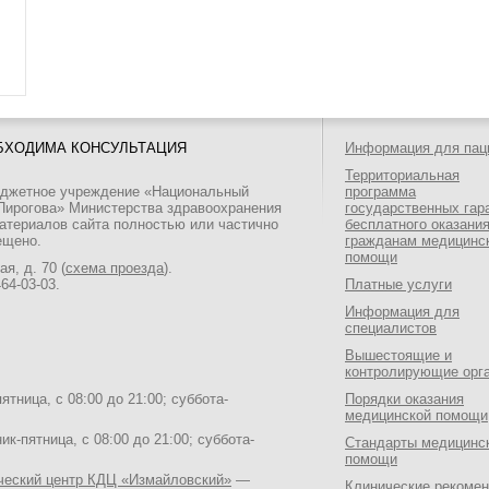
БХОДИМА КОНСУЛЬТАЦИЯ
Информация для пац
Территориальная
юджетное учреждение «Национальный
программа
 Пирогова» Министерства здравоохранения
государственных гар
атериалов сайта полностью или частично
бесплатного оказани
ещено.
гражданам медицинс
помощи
я, д. 70 (
схема проезда
).
464-03-03
.
Платные услуги
Информация для
специалистов
Вышестоящие и
контролирующие орг
тница, с 08:00 до 21:00; суббота-
Порядки оказания
медицинской помощи
к-пятница, с 08:00 до 21:00; суббота-
Стандарты медицинс
помощи
ический центр КДЦ «Измайловский»
—
Клинические рекоме