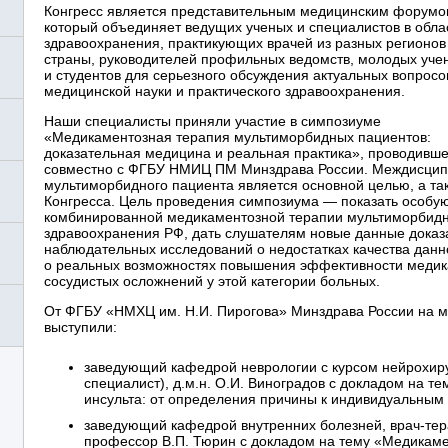
Конгресс является представительным медицинским форумо
который объединяет ведущих ученых и специалистов в обла
здравоохранения, практикующих врачей из разных регионов
страны, руководителей профильных ведомств, молодых уче
и студентов для серьезного обсуждения актуальных вопросо
медицинской науки и практического здравоохранения.
Наши специалисты приняли участие в симпозиуме
«Медикаментозная терапия мультиморбидных пациентов:
доказательная медицина и реальная практика», проводивш
совместно с ФГБУ НМИЦ ПМ Минздрава России. Междисцип
мультиморбидного пациента является основной целью, а та
Конгресса. Цель проведения симпозиума — показать особу
комбинированной медикаментозной терапии мультиморбидн
здравоохранения РФ, дать слушателям новые данные дока
наблюдательных исследований о недостатках качества данно
о реальных возможностях повышения эффективности медик
сосудистых осложнений у этой категории больных.
От ФГБУ «НМХЦ им. Н.И. Пирогова» Минздрава России на
выступили:
заведующий кафедрой неврологии с курсом нейрохиру
специалист), д.м.н. О.И. Виноградов с докладом на т
инсульта: от определения причины к индивидуальным
заведующий кафедрой внутренних болезней, врач-терап
профессор В.П. Тюрин с докладом на тему «Медикаме