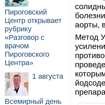
солидн
Пироговский
болезни
Центр открывает
аорты, 
рубрику
Метод У
«Разговор с
врачом
усилени
Пироговского
противо
Центра»
проведе
которым
1 августа
йодсод
препара
Всемирный день