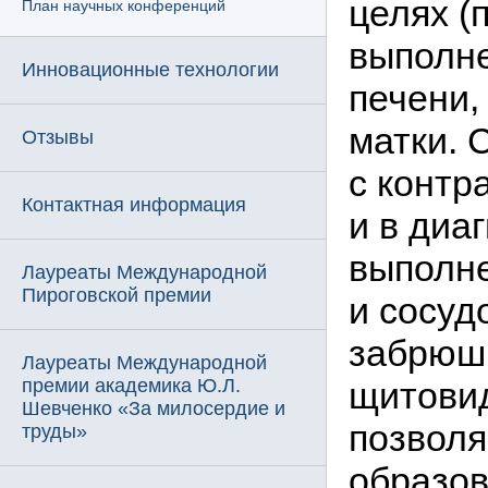
целях (
План научных конференций
выполне
Инновационные технологии
печени,
матки. 
Отзывы
с контр
Контактная информация
и в диа
выполне
Лауреаты Международной
Пироговской премии
и сосуд
забрюши
Лауреаты Международной
премии академика Ю.Л.
щитовид
Шевченко «За милосердие и
позволя
труды»
образов