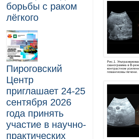
борьбы с раком
лёгкого
Рис.1. Ультразвукова
Пироговский
сканограмма в В-реж
контрастном усилен
гемангиомы печени.
Центр
приглашает 24-25
сентября 2026
года принять
участие в научно-
практических