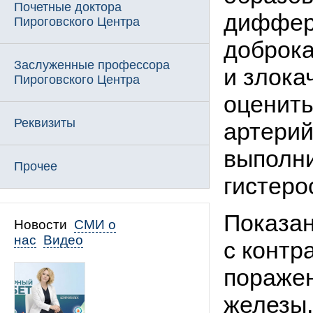
Почетные доктора
диффер
Пироговского Центра
доброк
Заслуженные профессора
и злока
Пироговского Центра
оценить
Реквизиты
артерий
выполни
Прочее
гистеро
Показа
Новости
СМИ о
нас
Видео
с контр
поражен
железы,