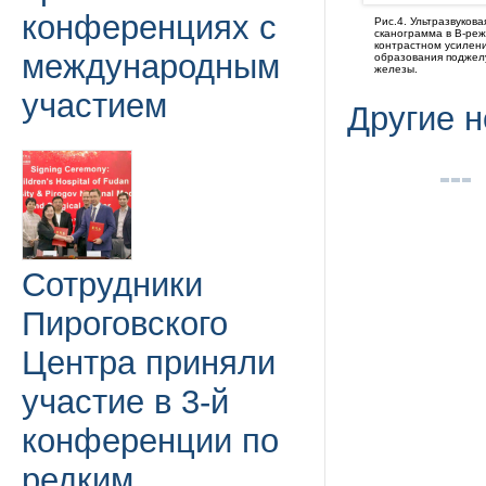
конференциях с
Рис.4. Ультразвукова
сканограмма в В-реж
контрастном усилен
международным
образования поджел
железы.
участием
Другие н
Сотрудники
Пироговского
Центра приняли
участие в 3-й
конференции по
редким