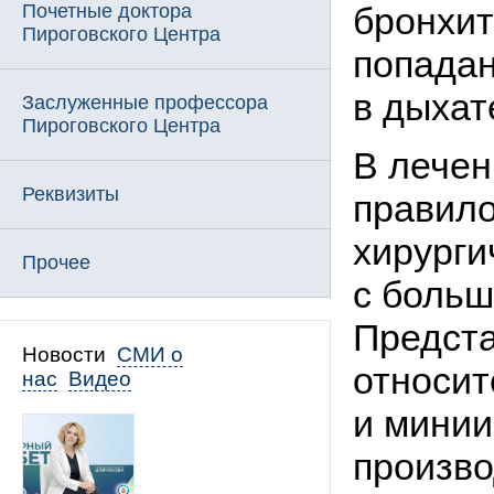
Почетные доктора
бронхит
Пироговского Центра
попадан
в дыхат
Заслуженные профессора
Пироговского Центра
В лечен
Реквизиты
правило
хирурги
Прочее
с больш
Предст
Новости
СМИ о
относит
нас
Видео
и минии
произво