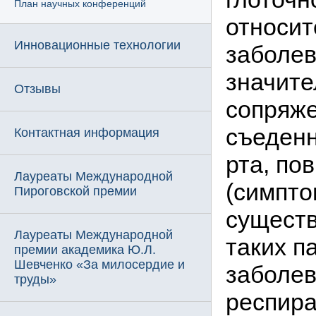
План научных конференций
относит
Инновационные технологии
заболев
значите
Отзывы
сопряже
съеденн
Контактная информация
рта, п
Лауреаты Международной
(симпто
Пироговской премии
существ
Лауреаты Международной
таких п
премии академика Ю.Л.
Шевченко «За милосердие и
заболев
труды»
респир