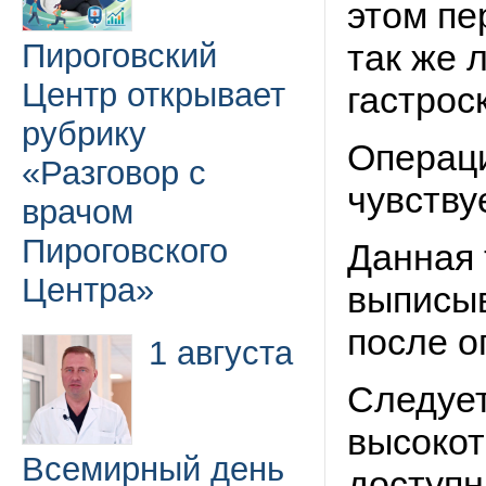
этом пе
Пироговский
так же 
Центр открывает
гастрос
рубрику
Операци
«Разговор с
чувству
врачом
Пироговского
Данная 
Центра»
выписыв
после о
1 августа
Следует
высокот
Всемирный день
доступ