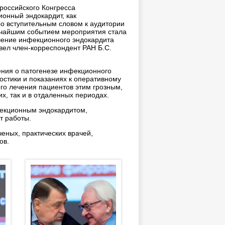
ероссийского Конгресса
онный эндокардит, как
о вступительным словом к аудитории
Ярчайшим событием мероприятия стала
чение инфекционного эндокардита
вел член-корреспондент РАН Б.С.
ния о патогенезе инфекционного
ностики и показаниях к оперативному
го лечения пациентов этим грозным,
х, так и в отдаленных периодах.
фекционным эндокардитом,
т работы.
еных, практических врачей,
ов.