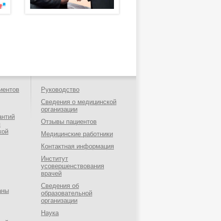
иентов
Руководство
Сведения о медицинской
организации
антий
Отзывы пациентов
я
кой
Медицинские работники
Контактная информация
Институт
усовершенствования
врачей
Сведения об
аны
образовательной
организации
Наука