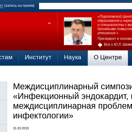
ет
(запись на прием)
«Пироговский Центр
образования и нау
и специалисты с в
духовными помысла
утешение.»
Президент и основа
Все о Ю.Л. Шевч
стам
Институт
Наука
О Центре
Междисциплинарный симпоз
«Инфекционный эндокардит, 
междисциплинарная проблем
инфектологии»
31.03.2015