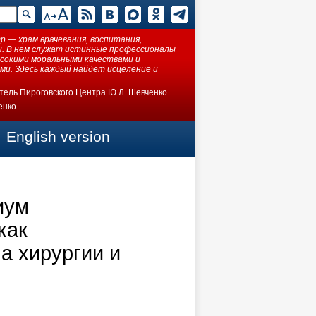
 — храм врачевания, воспитания,
ки. В нем служат истинные профессионалы
ысокими моральными качествами и
ми. Здесь каждый найдет исцеление и
тель Пироговского Центра Ю.Л. Шевченко
енко
English version
иум
как
а хирургии и