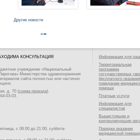
Другие новости
БХОДИМА КОНСУЛЬТАЦИЯ
Информация для пац
Территориальная
юджетное учреждение «Национальный
программа
 Пирогова» Министерства здравоохранения
государственных гар
атериалов сайта полностью или частично
бесплатного оказани
ещено.
гражданам медицинс
помощи
я, д. 70 (
схема проезда
).
464-03-03
.
Платные услуги
Информация для
специалистов
Вышестоящие и
контролирующие орг
тница, с 08:00 до 21:00; суббота-
Порядки оказания
медицинской помощи