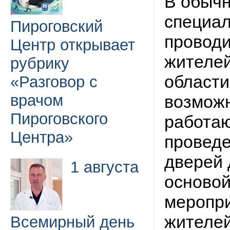
В обычн
специал
Пироговский
проводи
Центр открывает
жителей
рубрику
области
«Разговор с
врачом
возможн
Пироговского
работаю
Центра»
проведе
дверей 
1 августа
осново
меропри
жителей
Всемирный день