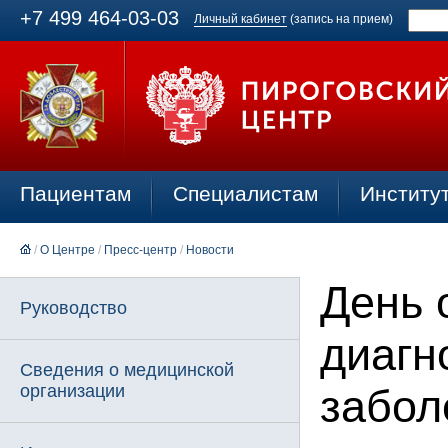
+7 499 464-03-03
Личный кабинет
(запись на прием)
Пациентам
Специалистам
Институ
/
О Центре
/
Пресс-центр
/
Новости
День 
Руководство
диагн
Сведения о медицинской
организации
забол