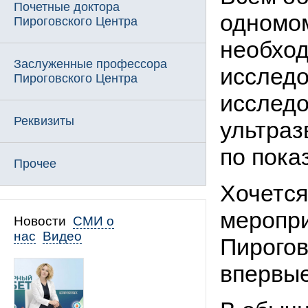
Почетные доктора
одномо
Пироговского Центра
необход
Заслуженные профессора
исследо
Пироговского Центра
исследо
Реквизиты
ультраз
по пока
Прочее
Хочется
меропри
Новости
СМИ о
нас
Видео
Пирогов
впервые