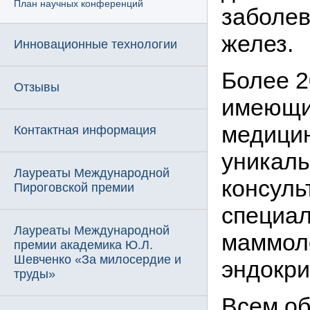
План научных конференций
заболе
желез.
Инновационные технологии
Более 2
Отзывы
имеющие
медицин
Контактная информация
уникаль
Лауреаты Международной
консуль
Пироговской премии
специал
Лауреаты Международной
маммоло
премии академика Ю.Л.
Шевченко «За милосердие и
эндокри
труды»
Всем об