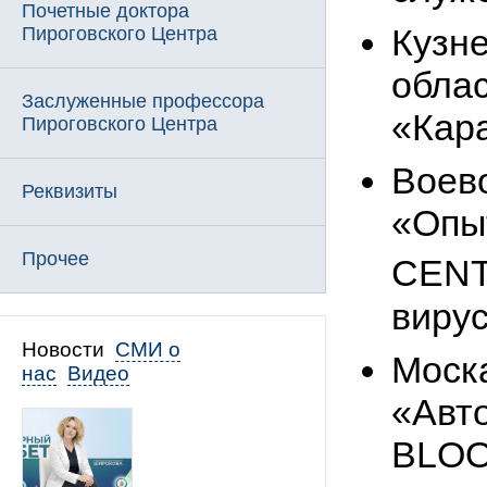
Почетные доктора
Кузне
Пироговского Центра
облас
Заслуженные профессора
«Кар
Пироговского Центра
Воев
Реквизиты
«Опы
Прочее
CEN
виру
Новости
СМИ о
Моска
нас
Видео
«Авт
BLOO