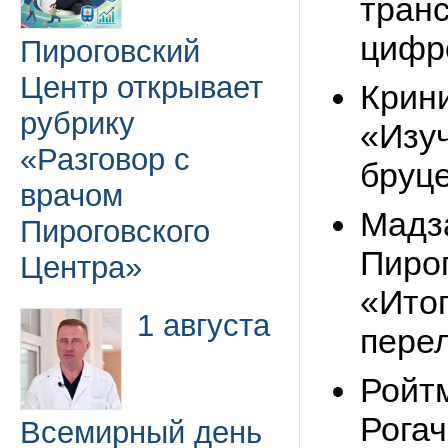
тран
цифр
Пироговский
Центр открывает
Крин
рубрику
«Изу
«Разговор с
бруц
врачом
Мадз
Пироговского
Пиро
Центра»
«Ито
1 августа
пере
Ройт
Рогач
Всемирный день