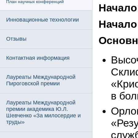
План научных конференций
Начало
Инновационные технологии
Начало
Основн
Отзывы
Высоч
Контактная информация
Скли
Лауреаты Международной
«Кри
Пироговской премии
в бо
Лауреаты Международной
Орло
премии академика Ю.Л.
Шевченко «За милосердие и
«Рез
труды»
служ