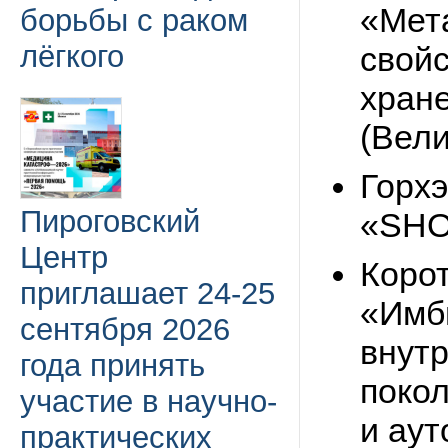
«Мет
борьбы с раком
лёгкого
свойс
хране
(Вел
Горхэ
Пироговский
«SHO
Центр
Корот
приглашает 24-25
«Имб
сентября 2026
внут
года принять
поко
участие в научно-
и ау
практических