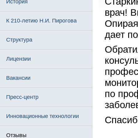
Старки
История
врач! 
К 210-летию Н.И. Пирогова
Опирая
дает п
Структура
Обрати
консуль
Лицензии
профес
Вакансии
монито
по про
Пресс-центр
заболе
Инновационные технологии
Спасиб
Отзывы