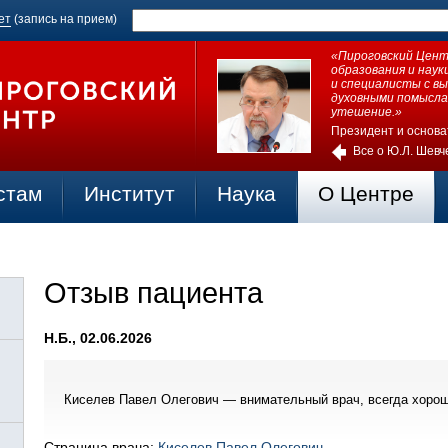
ет
(запись на прием)
«Пироговский Центр
образования и нау
и специалисты с в
духовными помысла
утешение.»
Президент и основа
Все о Ю.Л. Шевч
стам
Институт
Наука
О Центре
Отзыв пациента
Н.Б., 02.06.2026
Киселев Павел Олегович — внимательный врач, всегда хорош
Страница врача:
Киселев Павел Олегович