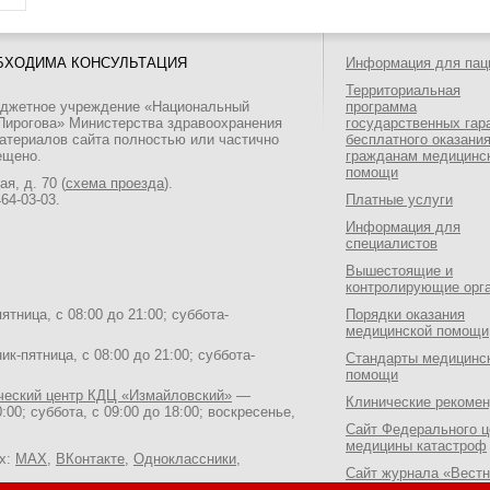
БХОДИМА КОНСУЛЬТАЦИЯ
Информация для пац
Территориальная
юджетное учреждение «Национальный
программа
 Пирогова» Министерства здравоохранения
государственных гар
атериалов сайта полностью или частично
бесплатного оказани
ещено.
гражданам медицинс
помощи
я, д. 70 (
схема проезда
).
464-03-03
.
Платные услуги
Информация для
специалистов
Вышестоящие и
контролирующие орг
тница, с 08:00 до 21:00; суббота-
Порядки оказания
медицинской помощи
к-пятница, с 08:00 до 21:00; суббота-
Стандарты медицинс
помощи
ический центр КДЦ «Измайловский»
—
Клинические рекоме
:00; суббота, с 09:00 до 18:00; воскресенье,
Сайт Федерального ц
медицины катастроф
ях:
MAX
,
ВКонтакте
,
Одноклассники
,
Сайт журнала «Вестн
Национального медик