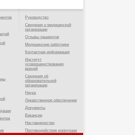
иентов
Руководство
Сведения о медицинской
организации
антий
Отзывы пациентов
я
кой
Медицинские работники
Контактная информация
Институт
усовершенствования
врачей
Сведения об
аны
образовательной
организации
Наука
кой
Лекарственное обеспечение
Документы
ндации
Вакансии
ентра
Наставничество
ик
Противодействие коррупции
о-