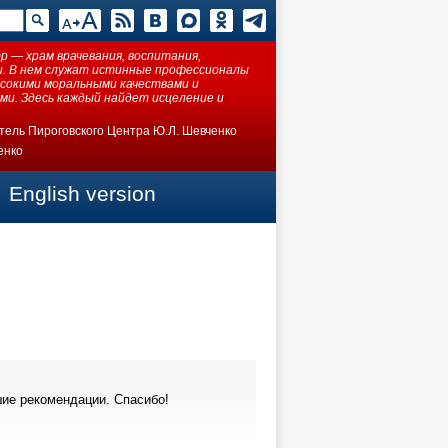
 — храм врачевания, воспитания,
ки. В нем служат истинные профессионалы
ысокими моральными качествами и
ми. Здесь каждый найдет исцеление и
тель Пироговского Центра Ю.Л. Шевченко
енко
English version
ие рекомендации. Спасибо!