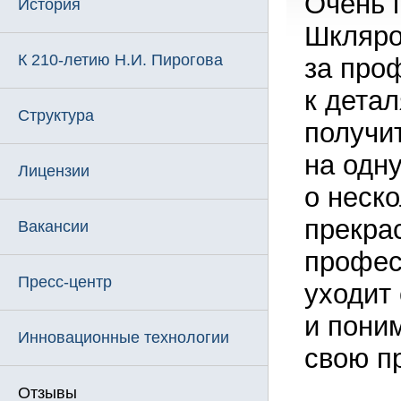
Очень 
История
Шкляро
К 210-летию Н.И. Пирогова
за про
к дета
Структура
получи
на одну
Лицензии
о неск
прекра
Вакансии
профес
Пресс-центр
уходит
и пони
Инновационные технологии
свою п
Отзывы