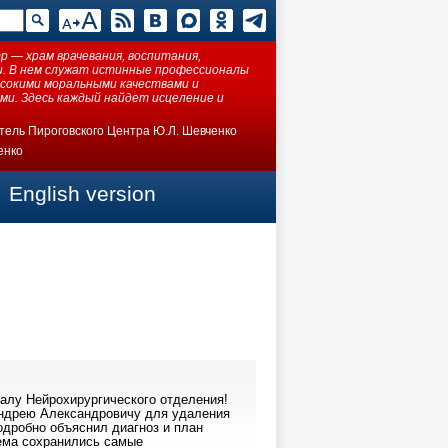
 — храм врачевания, воспитания,
ки. В нем служат истинные профессионалы
ысокими моральными качествами и
ми. Здесь каждый найдет исцеление и
тель Пироговского Центра Ю.Л. Шевченко
енко
English version
алу Нейрохирургического отделения!
 Андрею Александровичу для удаления
одробно объяснил диагноз и план
иема сохранились самые