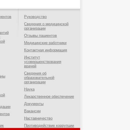
иентов
Руководство
Сведения о медицинской
организации
антий
Отзывы пациентов
я
кой
Медицинские работники
Контактная информация
Институт
усовершенствования
врачей
Сведения об
аны
образовательной
организации
Наука
кой
Лекарственное обеспечение
Документы
ндации
Вакансии
ентра
Наставничество
ик
Противодействие коррупции
о-