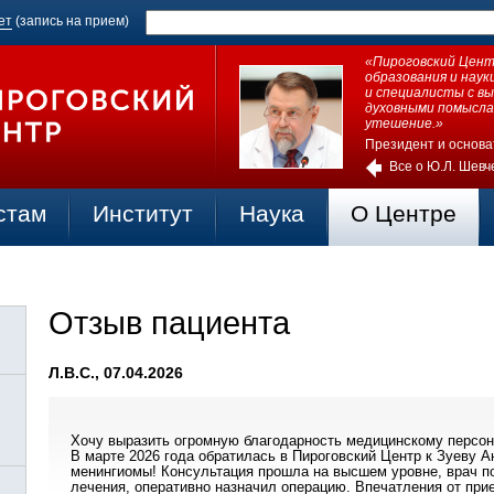
ет
(запись на прием)
«Пироговский Центр
образования и нау
и специалисты с в
духовными помысла
утешение.»
Президент и основа
Все о Ю.Л. Шевч
стам
Институт
Наука
О Центре
Отзыв пациента
Л.В.С., 07.04.2026
Хочу выразить огромную благодарность медицинскому персон
В марте 2026 года обратилась в Пироговский Центр к Зуеву
менингиомы! Консультация прошла на высшем уровне, врач п
лечения, оперативно назначил операцию. Впечатления от пр