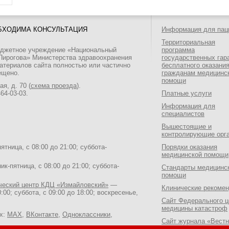
БХОДИМА КОНСУЛЬТАЦИЯ
Информация для пац
Территориальная
юджетное учреждение «Национальный
программа
 Пирогова» Министерства здравоохранения
государственных гар
атериалов сайта полностью или частично
бесплатного оказани
ещено.
гражданам медицинс
помощи
я, д. 70 (
схема проезда
).
464-03-03
.
Платные услуги
Информация для
специалистов
Вышестоящие и
контролирующие орг
тница, с 08:00 до 21:00; суббота-
Порядки оказания
медицинской помощи
к-пятница, с 08:00 до 21:00; суббота-
Стандарты медицинс
помощи
ический центр КДЦ «Измайловский»
—
Клинические рекоме
:00; суббота, с 09:00 до 18:00; воскресенье,
Сайт Федерального ц
медицины катастроф
ях:
MAX
,
ВКонтакте
,
Одноклассники
,
Сайт журнала «Вестн
Национального медик