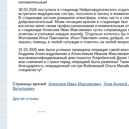
положительные!
30.03.2026 поступила в стационар Нейрохирургического отдел
встретили медицинские сестры, поселили в палату и внимате
В стационаре уютная домашняя атмосфера, очень чисто и све
доброжелательный. Моим лечащим врачом в стационаре был 
восхитил меня своим профессионализмом и внимательным от
в стационаре Алексеев Иван Максимович чутко сопровождал 
осмотры и учитывал каждую жалобу. Отдельно хотелось бы о
Молчанова Ильи Павловича. Илья Павлович очень добрый, от
оказать помощь в любой ситуации и ответить на любой вопрос
31.03.2026 мне была успешно проведена операция самой ква
Андреем Александровичем и Алексеевым Иваном Максимови
высококвалифицированный анестезиолог Коцюбинский Денис В
мои сомнения и страхи перед операцией была развеяны! Такж
благодарность операционной сестре Вобликовой Ольге Михай
специалисту!
Страницы врачей:
Алексеев Иван Максимович
,
Зуев Андрей
Витальевич
Другие отзывы