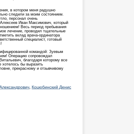
ения, в котором меня радушно
льно следили за моим состоянием.
тло, персонал очень
Алексеев Иван Максимович, который
ношением! Весь период пребывания
мое лечение, проводил тщательные
тметить вклад врача-ординатора
ветственный специалист, готовый
!
лифицированной командой: Зуевым
чем! Операцию сопровождал
итальевич, благодаря которому все
е хотелось бы выразить
ловне, прекрасному и отзывчивому
 Александрович
,
Коцюбинский Денис