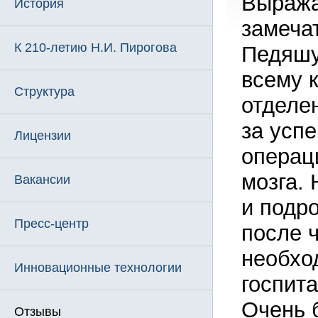
Выража
История
замеча
К 210-летию Н.И. Пирогова
Педяшу
всему 
Структура
отделе
за усп
Лицензии
операц
мозга. 
Вакансии
и подр
Пресс-центр
после ч
необхо
Инновационные технологии
госпит
Очень 
Отзывы