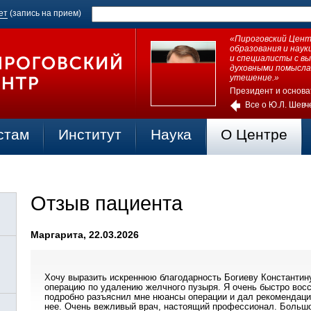
ет
(запись на прием)
«Пироговский Центр
образования и нау
и специалисты с в
духовными помысла
утешение.»
Президент и основа
Все о Ю.Л. Шевч
стам
Институт
Наука
О Центре
Отзыв пациента
Маргарита, 22.03.2026
Хочу выразить искреннюю благодарность Богиеву Константин
операцию по удалению желчного пузыря. Я очень быстро восс
подробно разъяснил мне нюансы операции и дал рекомендации
нее. Очень вежливый врач, настоящий профессионал. Большо