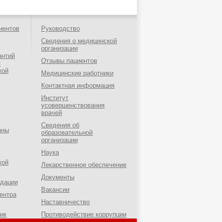
иентов
Руководство
Сведения о медицинской
организации
антий
Отзывы пациентов
я
кой
Медицинские работники
Контактная информация
Институт
усовершенствования
врачей
Сведения об
аны
образовательной
организации
Наука
кой
Лекарственное обеспечение
Документы
ндации
Вакансии
ентра
Наставничество
ик
Противодействие коррупции
о-