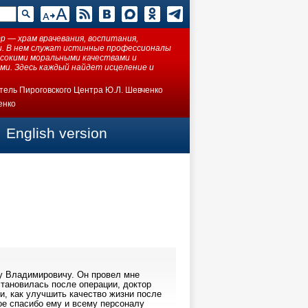
 — храм врачевания, воспитания,
ки. В нем служат истинные профессионалы
ысокими моральными качествами и
ми. Здесь каждый найдет исцеление и
тель Пироговского Центра Ю.Л. Шевченко
енко
English version
у Владимировичу. Он провел мне
тановилась после операции, доктор
, как улучшить качество жизни после
е спасибо ему и всему персоналу