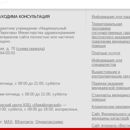
БХОДИМА КОНСУЛЬТАЦИЯ
Информация для пац
Территориальная
юджетное учреждение «Национальный
программа
 Пирогова» Министерства здравоохранения
государственных гар
атериалов сайта полностью или частично
бесплатного оказани
ещено.
гражданам медицинс
помощи
я, д. 70 (
схема проезда
).
464-03-03
.
Платные услуги
Информация для
специалистов
Вышестоящие и
контролирующие орг
тница, с 08:00 до 21:00; суббота-
Порядки оказания
медицинской помощи
к-пятница, с 08:00 до 21:00; суббота-
Стандарты медицинс
помощи
ический центр КДЦ «Измайловский»
—
Клинические рекоме
:00; суббота, с 09:00 до 18:00; воскресенье,
Сайт Федерального ц
медицины катастроф
ях:
MAX
,
ВКонтакте
,
Одноклассники
,
Сайт журнала «Вестн
Национального медик