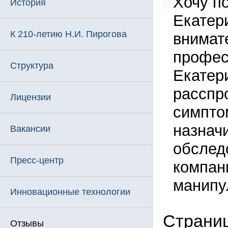
Хочу п
История
Екатер
К 210-летию Н.И. Пирогова
внимат
профес
Структура
Екатер
расспр
Лицензии
симпто
назнач
Вакансии
обслед
Пресс-центр
компан
манипу
Инновационные технологии
Страниц
Отзывы