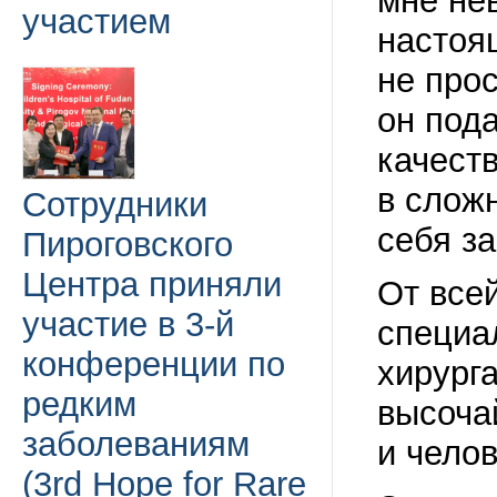
мне не
участием
настоя
не про
он под
качеств
в слож
Сотрудники
себя з
Пироговского
Центра приняли
От все
участие в 3-й
специа
конференции по
хирурга
редким
высоча
заболеваниям
и челов
(3rd Hope for Rare