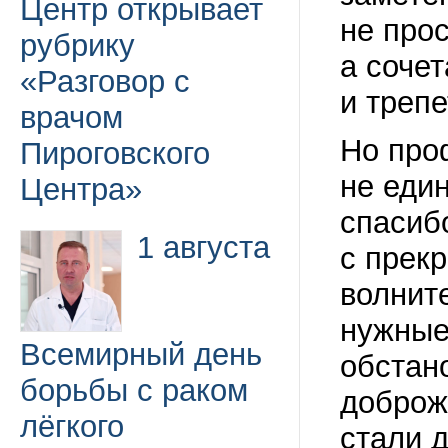
Центр открывает
не прос
рубрику
а соче
«Разговор с
и трепе
врачом
Но про
Пироговского
не един
Центра»
спасиб
1 августа
с прек
волнит
нужные
Всемирный день
обстано
борьбы с раком
доброж
лёгкого
стали 