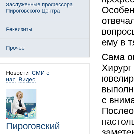
Заслуженные профессора
Особен
Пироговского Центра
отвеча
Реквизиты
вопросы
ему в т
Прочее
Сама о
Хирург
Новости
СМИ о
ювелир
нас
Видео
выполн
с вним
Послео
настоль
Пироговский
замете