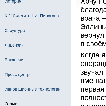
Хочу п
История
благод
К 210-летию Н.И. Пирогова
врача 
Эллины
Структура
вернул
в своём
Лицензии
Когда 
Вакансии
операц
звучал
Пресс-центр
вмешат
первая
Инновационные технологии
полнос
Отзывы