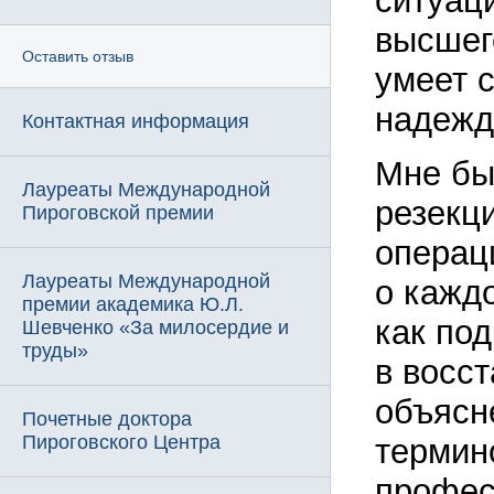
ситуац
высшег
Оставить отзыв
умеет 
надежд
Контактная информация
Мне бы
Лауреаты Международной
резекц
Пироговской премии
операц
Лауреаты Международной
о каждо
премии академика Ю.Л.
как под
Шевченко «За милосердие и
труды»
в восс
объясн
Почетные доктора
Пироговского Центра
термин
профес