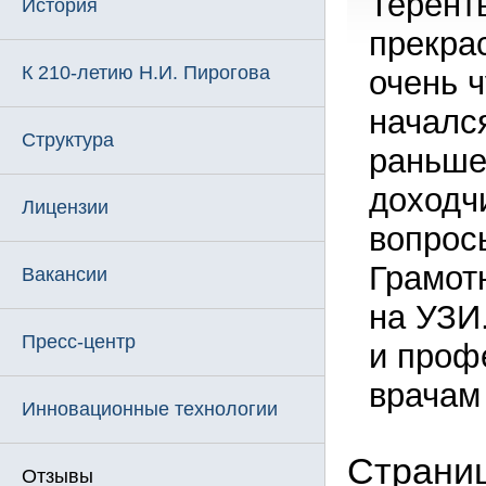
Терент
История
прекра
К 210-летию Н.И. Пирогова
очень 
началс
Структура
раньше
доходч
Лицензии
вопросы
Грамот
Вакансии
на УЗИ
Пресс-центр
и проф
врачам
Инновационные технологии
Страниц
Отзывы