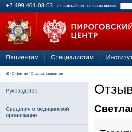
+7 499 464-03-03
Личный кабинет
(запись на прием)
Пациентам
Специалистам
Институ
/
О Центре
/
Отзывы пациентов
Отзыв
Руководство
Светлан
Сведения о медицинской
организации