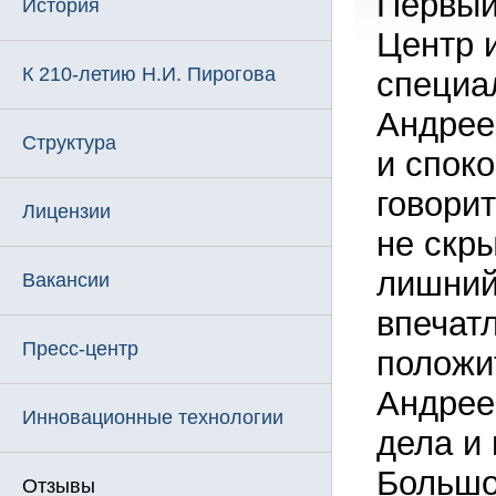
Первый
История
Центр 
К 210-летию Н.И. Пирогова
специа
Андрее
Структура
и спок
говорит
Лицензии
не скры
лишний
Вакансии
впечат
Пресс-центр
положи
Андрее
Инновационные технологии
дела и
Большо
Отзывы