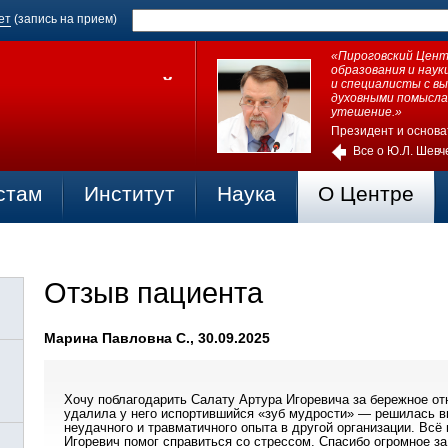
ет
(запись на прием)
«Пироговский Центр
образования и нау
и специалисты с в
духовными помысла
утешение.»
Президент и основа
Все о Ю.Л. Шевч
стам
Институт
Наука
О Центре
Отзыв пациента
Марина Павловна С., 30.09.2025
Хочу поблагодарить Салату Артура Игоревича за бережное от
удалила у него испортившийся «зуб мудрости» — решилась в
неудачного и травматичного опыта в другой организации. Всё
Игоревич помог справиться со стрессом. Спасибо огромное з