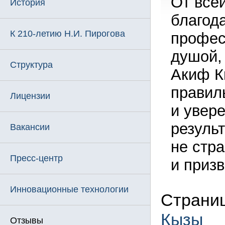
От все
История
благод
К 210-летию Н.И. Пирогова
профес
душой,
Структура
Акиф К
правил
Лицензии
и увер
резуль
Вакансии
не стра
Пресс-центр
и призв
Инновационные технологии
Страниц
Кызы
Отзывы